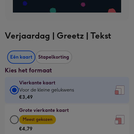
Verjaardag | Greetz | Tekst
Eén kaart
Stapelkorting
Kies het formaat
Vierkante kaart
Vierkante
Voor de kleine gelukwens
kaart
€3,49
-
Grote vierkante kaart
€3,49
Grote
-
Meest gekozen
vierkante
Voor
€4,79
kaart
de