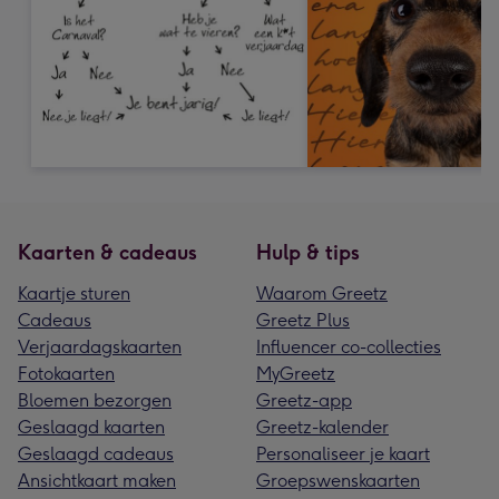
Kaarten & cadeaus
Hulp & tips
Kaartje sturen
Waarom Greetz
Cadeaus
Greetz Plus
Verjaardagskaarten
Influencer co-collecties
Fotokaarten
MyGreetz
Bloemen bezorgen
Greetz-app
Geslaagd kaarten
Greetz-kalender
Geslaagd cadeaus
Personaliseer je kaart
Ansichtkaart maken
Groepswenskaarten