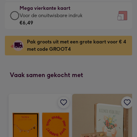
-
kleine
Mega vierkante kaart
€4,79
gelukwens
Mega
Voor de onuitwisbare indruk
-
-
vierkante
€6,49
Meest
Dimensions:
kaart
gekozen
130
-
-
Pak groots uit met een grote kaart voor € 4
x
€6,49
Dimensions:
met code GROOT4
130
-
167
mm
Voor
x
de
167
onuitwisbare
Vaak samen gekocht met
mm
indruk
-
Dimensions:
240
x
240
mm