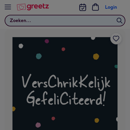
Bekijk meer
Login
Zoeken