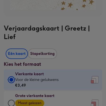
Verjaardagskaart | Greetz |
Lief
Eén kaart
Stapelkorting
Kies het formaat
Vierkante kaart
Vierkante
Voor de kleine gelukwens
kaart
€3,49
-
Grote vierkante kaart
€3,49
Grote
-
Meest gekozen