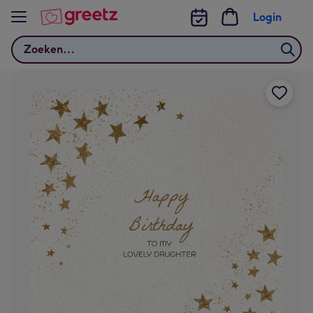
Bekijk meer
Login
Zoeken