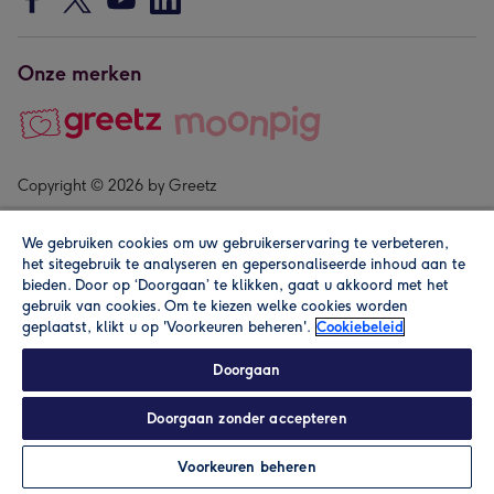
Onze merken
Copyright © 2026 by Greetz
We gebruiken cookies om uw gebruikerservaring te verbeteren,
het sitegebruik te analyseren en gepersonaliseerde inhoud aan te
bieden. Door op ‘Doorgaan’ te klikken, gaat u akkoord met het
gebruik van cookies. Om te kiezen welke cookies worden
geplaatst, klikt u op 'Voorkeuren beheren'.
Cookiebeleid
Alle prijzen zijn inclusief btw en andere heffingen. Lees de
algemene voorwaarden
.
Doorgaan
Doorgaan zonder accepteren
Personaliseren
Voorkeuren beheren