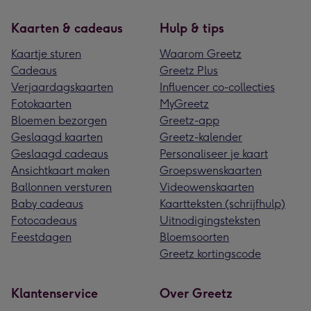
Kaarten & cadeaus
Hulp & tips
Kaartje sturen
Waarom Greetz
Cadeaus
Greetz Plus
Verjaardagskaarten
Influencer co-collecties
Fotokaarten
MyGreetz
Bloemen bezorgen
Greetz-app
Geslaagd kaarten
Greetz-kalender
Geslaagd cadeaus
Personaliseer je kaart
Ansichtkaart maken
Groepswenskaarten
Ballonnen versturen
Videowenskaarten
Baby cadeaus
Kaartteksten (schrijfhulp)
Fotocadeaus
Uitnodigingsteksten
Feestdagen
Bloemsoorten
Greetz kortingscode
Klantenservice
Over Greetz