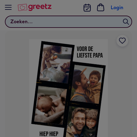
Bekijk meer
Login
Zoeken