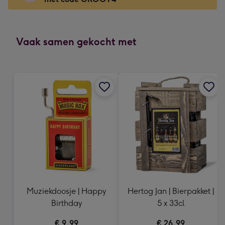
x
166
mm
-
Vaak samen gekocht met
Dimensions:
118
x
166
mm
Muziekdoosje | Happy
Hertog Jan | Bierpakket |
Birthday
5 x 33cl
€ 9,99
€ 26,99