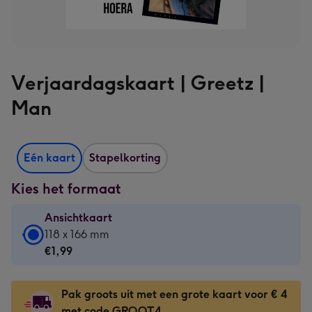
Verjaardagskaart | Greetz |
Man
Eén kaart
Stapelkorting
Kies het formaat
Ansichtkaart
Ansichtkaart
118 x 166 mm
-
€1,99
€1,99
-
Pak groots uit met een grote kaart voor € 4
118
met code GROOT4