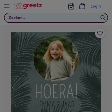
Bekijk meer
Login
Zoeken