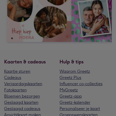
Kaarten & cadeaus
Hulp & tips
Kaartje sturen
Waarom Greetz
Cadeaus
Greetz Plus
Verjaardagskaarten
Influencer co-collecties
Fotokaarten
MyGreetz
Bloemen bezorgen
Greetz-app
Geslaagd kaarten
Greetz-kalender
Geslaagd cadeaus
Personaliseer je kaart
Ansichtkaart maken
Groepswenskaarten