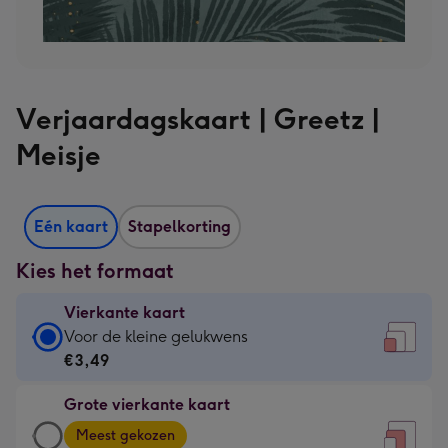
Verjaardagskaart | Greetz |
Meisje
Eén kaart
Stapelkorting
Kies het formaat
Vierkante kaart
Vierkante
Voor de kleine gelukwens
kaart
€3,49
-
Grote vierkante kaart
€3,49
Grote
-
Meest gekozen