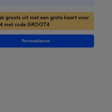
ak groots uit met een grote kaart voor
 4 met code GROOT4
Personaliseren
sions: