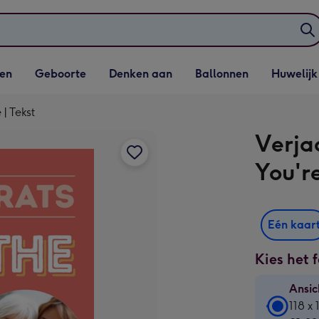
elijst
Vervolgkeuzelijst
Vervolgkeuzelijst
Vervolgkeuzelijst
Vervolgkeuzeli
en
Geboorte
Denken aan
Ballonnen
Huwelijk
penen
Geboorte openen
Denken aan openen
Ballonnen openen
Huwelijk open
| Tekst
Verja
You'r
Eén kaar
Kies het 
Ansic
Ansic
118 x