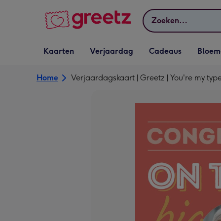
Bekijk meer
Zoeken
Vervolgkeuzelijst
Vervolgkeuzelijst
Vervolgkeuzelijst
Vervolgkeuz
Kaarten
Verjaardag
Cadeaus
Bloem
Kaarten openen
Verjaardag openen
Cadeaus openen
Bloemen o
Home
Verjaardagskaart | Greetz | You're my type 