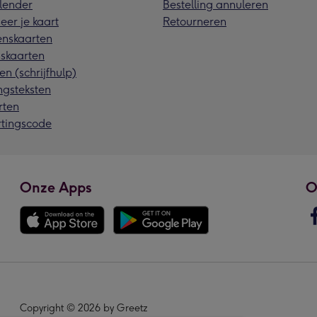
lender
Bestelling annuleren
eer je kaart
Retourneren
nskaarten
skaarten
en (schrijfhulp)
ngsteksten
rten
rtingscode
Onze Apps
O
Copyright © 2026 by Greetz