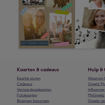
Kaarten & cadeaus
Hulp & 
Kaartje sturen
Waarom G
Cadeaus
Greetz Pl
Verjaardagskaarten
Influencer
Fotokaarten
MyGreetz
Bloemen bezorgen
Greetz-a