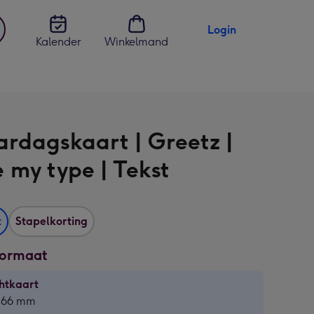
Login
Kalender
Winkelmand
jst
en
ardagskaart | Greetz |
e my type | Tekst
t
Stapelkorting
formaat
htkaart
htkaart
 166 mm