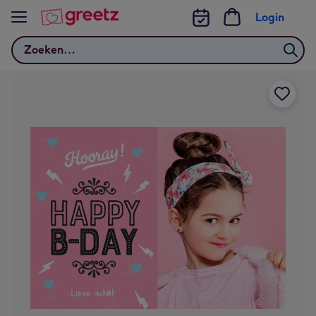
Bekijk meer
Login
Zoeken