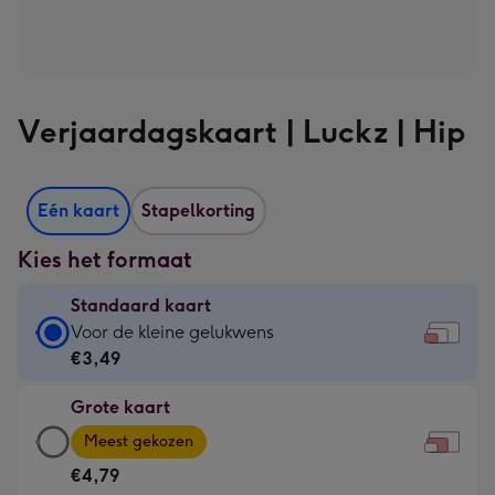
Verjaardagskaart | Luckz | Hip
Eén kaart
Stapelkorting
Kies het formaat
Standaard kaart
Standaard
Voor de kleine gelukwens
kaart
€3,49
-
Grote kaart
€3,49
Grote
-
Meest gekozen
kaart
Voor
€4,79
-
de