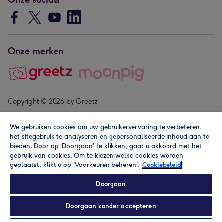
Onze merken
Copyright © 2026 by Greetz
We gebruiken cookies om uw gebruikerservaring te verbeteren,
het sitegebruik te analyseren en gepersonaliseerde inhoud aan te
bieden. Door op ‘Doorgaan’ te klikken, gaat u akkoord met het
gebruik van cookies. Om te kiezen welke cookies worden
geplaatst, klikt u op 'Voorkeuren beheren'.
Cookiebeleid
Alle prijzen zijn inclusief btw en andere heffingen. Lees de
algemene voorwaarden
.
Doorgaan
Doorgaan zonder accepteren
Personaliseren