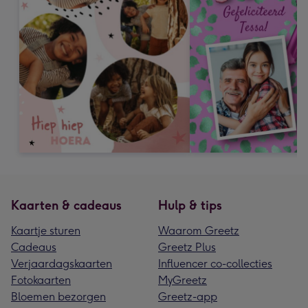
Kaarten & cadeaus
Hulp & tips
Kaartje sturen
Waarom Greetz
Cadeaus
Greetz Plus
Verjaardagskaarten
Influencer co-collecties
Fotokaarten
MyGreetz
Bloemen bezorgen
Greetz-app