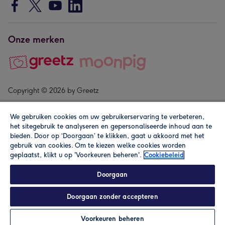
Onze merken
Copyright © 2026 by Greetz
We gebruiken cookies om uw gebruikerservaring te verbeteren,
het sitegebruik te analyseren en gepersonaliseerde inhoud aan te
bieden. Door op ‘Doorgaan’ te klikken, gaat u akkoord met het
gebruik van cookies. Om te kiezen welke cookies worden
geplaatst, klikt u op 'Voorkeuren beheren'.
Cookiebeleid
Alle prijzen zijn inclusief btw en andere heffingen. Lees de
algemene voorwaarden
.
Doorgaan
Doorgaan zonder accepteren
In winkelmand
Personaliseren
Voorkeuren beheren