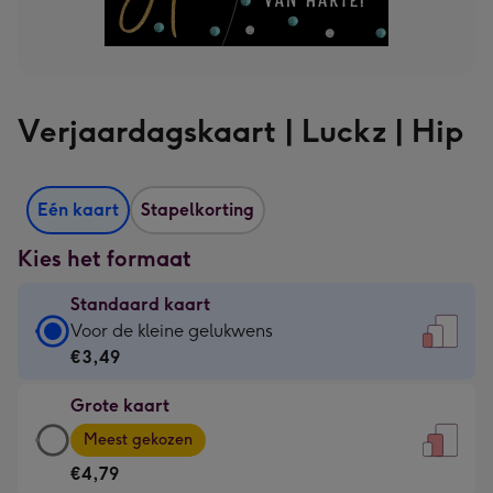
Verjaardagskaart | Luckz | Hip
Eén kaart
Stapelkorting
Kies het formaat
Standaard kaart
Standaard
Voor de kleine gelukwens
kaart
€3,49
-
Grote kaart
€3,49
Grote
-
Meest gekozen
kaart
Voor
€4,79
-
de