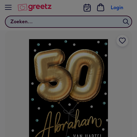
Bekijk meer
Login
Zoeken