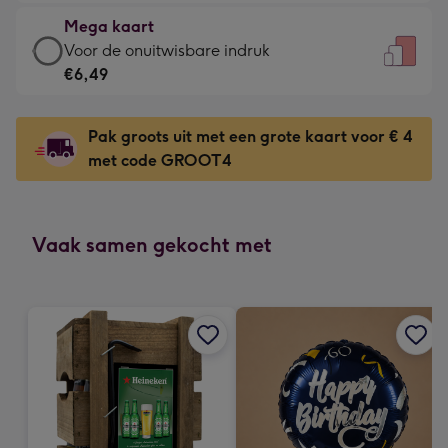
€4,79
kleine
Mega kaart
-
gelukwens
Mega
Voor de onuitwisbare indruk
Meest
-
kaart
€6,49
gekozen
Dimensions:
-
-
120
€6,49
Dimensions:
Pak groots uit met een grote kaart voor € 4
x
-
167
met code GROOT4
160
Voor
x
mm
de
231
onuitwisbare
mm
indruk
Vaak samen gekocht met
-
Dimensions:
241
x
333
mm