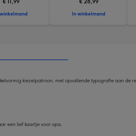
€ 11,99
€ 28,99
 winkelmand
In winkelmand
kelvormig kiezelpatroon, met opvallende typografie aan de r
r een lief kaartje voor opa.