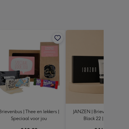
sions:
Brievenbus | Thee en lekkers |
JANZEN | Brievenbusgiftset
Speciaal voor jou
Black 22 | 3 x 50ml