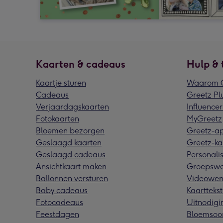
Kaarten & cadeaus
Hulp & 
Kaartje sturen
Waarom G
Cadeaus
Greetz Pl
Verjaardagskaarten
Influencer
Fotokaarten
MyGreetz
Bloemen bezorgen
Greetz-a
Geslaagd kaarten
Greetz-ka
Geslaagd cadeaus
Personalis
Ansichtkaart maken
Groepswe
Ballonnen versturen
Videowen
Baby cadeaus
Kaarttekst
Fotocadeaus
Uitnodigi
Feestdagen
Bloemsoo