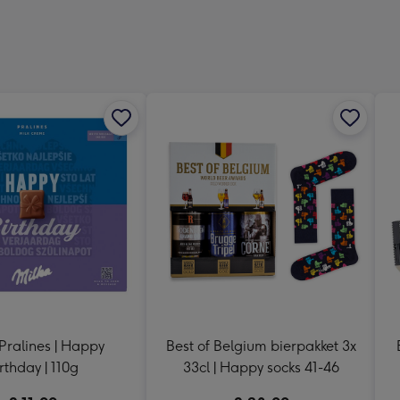
Dimen
333
x
241
mm
Pralines | Happy
Best of Belgium bierpakket 3x
rthday | 110g
33cl | Happy socks 41-46