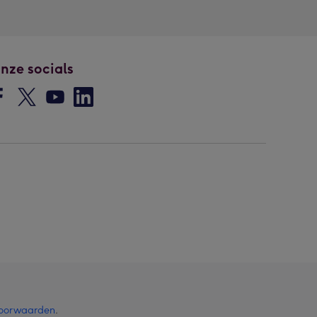
nze socials
oorwaarden
.