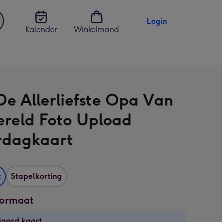
Login
Kalender
Winkelmand
jst
en
De Allerliefste Opa Van
reld Foto Upload
rdagkaart
t
Stapelkorting
formaat
daard kaart