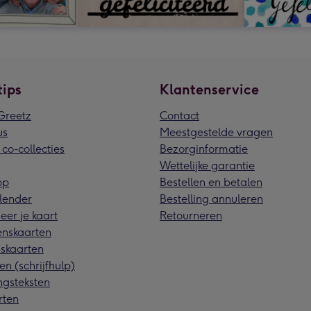
tips
Klantenservice
reetz
Contact
us
Meestgestelde vragen
 co-collecties
Bezorginformatie
Wettelijke garantie
pp
Bestellen en betalen
lender
Bestelling annuleren
eer je kaart
Retourneren
nskaarten
skaarten
en (schrijfhulp)
ngsteksten
rten