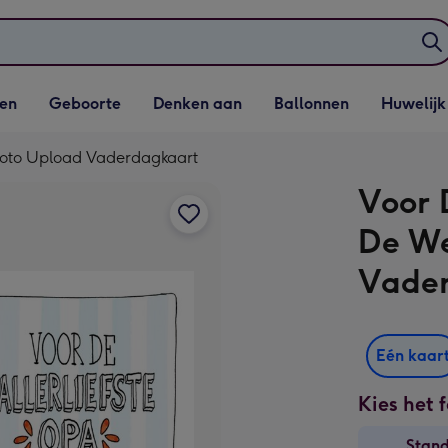
elijst
Vervolgkeuzelijst
Vervolgkeuzelijst
Vervolgkeuzelijst
Vervolgkeuzeli
en
Geboorte
Denken aan
Ballonnen
Huwelijk
penen
Geboorte openen
Denken aan openen
Ballonnen openen
Huwelijk open
 Foto Upload Vaderdagkaart
Voor 
De We
Vade
Eén kaar
Kies het 
Stan