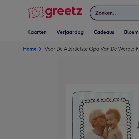
Bekijk meer
Zoeken
Vervolgkeuzelijst
Vervolgkeuzelijst
Vervolgkeuzelijst
Vervolgkeuz
Kaarten
Verjaardag
Cadeaus
Bloem
Kaarten openen
Verjaardag openen
Cadeaus openen
Bloemen o
Home
Voor De Allerliefste Opa Van De Wereld