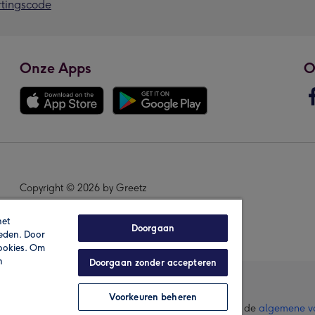
rtingscode
Onze Apps
O
Copyright © 2026 by Greetz
het
Doorgaan
ieden. Door
cookies. Om
n
Doorgaan zonder accepteren
Voorkeuren beheren
lle prijzen zijn inclusief btw en andere heffingen. Lees de
algemene v