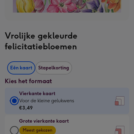
Vrolijke gekleurde
felicitatiebloemen
Eén kaart
Stapelkorting
Kies het formaat
Vierkante kaart
Vierkante
Voor de kleine gelukwens
kaart
€3,49
-
Grote vierkante kaart
€3,49
Grote
-
Meest gekozen