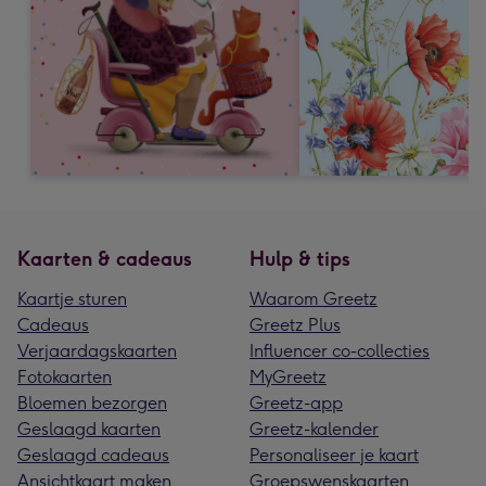
Kaarten & cadeaus
Hulp & tips
Kaartje sturen
Waarom Greetz
Cadeaus
Greetz Plus
Verjaardagskaarten
Influencer co-collecties
Fotokaarten
MyGreetz
Bloemen bezorgen
Greetz-app
Geslaagd kaarten
Greetz-kalender
Geslaagd cadeaus
Personaliseer je kaart
Ansichtkaart maken
Groepswenskaarten