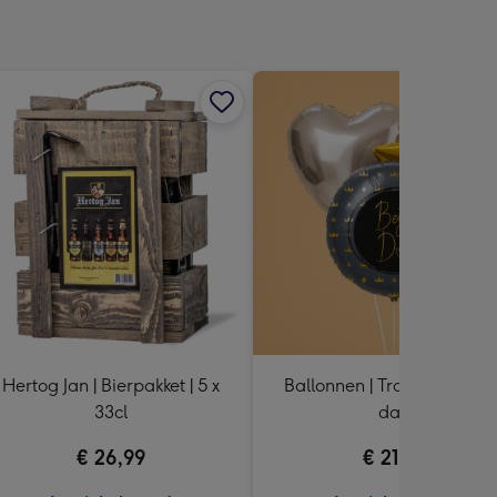
Hertog Jan | Bierpakket | 5 x
Ballonnen | Tros van 3 | Be
33cl
dad
€ 26,99
€ 21,99