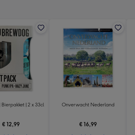
x
333
mm
Bierpakket | 2 x 33cl
Onverwacht Nederland
€ 12,99
€ 16,99