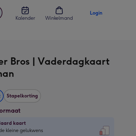
Login
Kalender
Winkelmand
jst
en
r Bros | Vaderdagkaart
man
t
Stapelkorting
formaat
daard kaart
daard
de kleine gelukwens