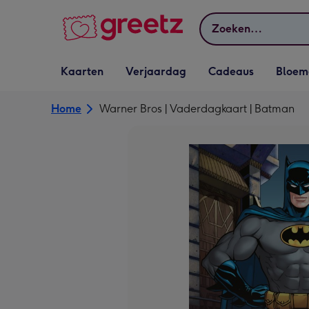
Bekijk meer
Zoeken
Vervolgkeuzelijst
Vervolgkeuzelijst
Vervolgkeuzelijst
Vervolgkeuz
Kaarten
Verjaardag
Cadeaus
Bloem
Kaarten openen
Verjaardag openen
Cadeaus openen
Bloemen o
Home
Warner Bros | Vaderdagkaart | Batman