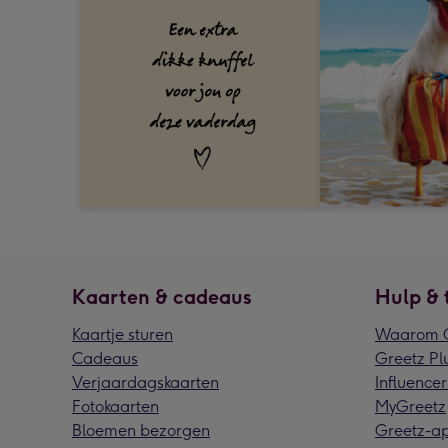
Kaarten & cadeaus
Hulp & 
Kaartje sturen
Waarom G
Cadeaus
Greetz Pl
Verjaardagskaarten
Influencer
Fotokaarten
MyGreetz
Bloemen bezorgen
Greetz-a