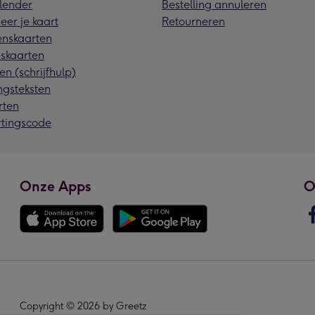
lender
Bestelling annuleren
eer je kaart
Retourneren
nskaarten
skaarten
en (schrijfhulp)
ngsteksten
rten
rtingscode
Onze Apps
O
Copyright © 2026 by Greetz