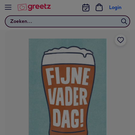
Bekijk meer
Login
Zoeken