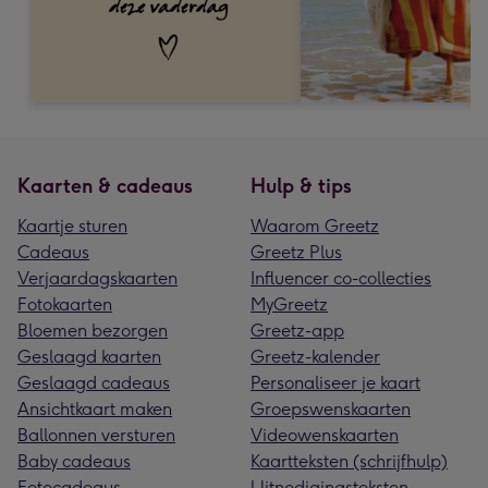
Kaarten & cadeaus
Hulp & tips
Kaartje sturen
Waarom Greetz
Cadeaus
Greetz Plus
Verjaardagskaarten
Influencer co-collecties
Fotokaarten
MyGreetz
Bloemen bezorgen
Greetz-app
Geslaagd kaarten
Greetz-kalender
Geslaagd cadeaus
Personaliseer je kaart
Ansichtkaart maken
Groepswenskaarten
Ballonnen versturen
Videowenskaarten
Baby cadeaus
Kaartteksten (schrijfhulp)
Fotocadeaus
Uitnodigingsteksten