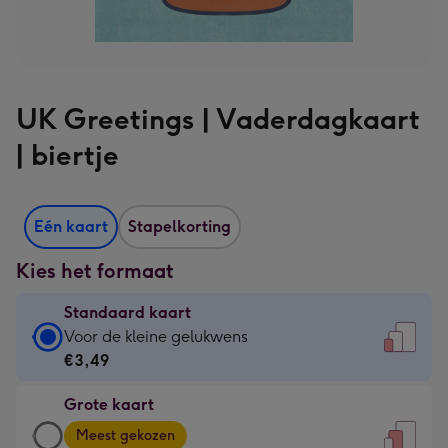
UK Greetings | Vaderdagkaart
| biertje
Eén kaart
Stapelkorting
Kies het formaat
Standaard kaart
Standaard
Voor de kleine gelukwens
kaart
€3,49
-
Grote kaart
€3,49
Grote
-
Meest gekozen