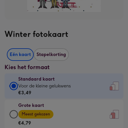
Winter fotokaart
Eén kaart
Stapelkorting
Kies het formaat
Standaard kaart
Standaard
Voor de kleine gelukwens
kaart
€3,49
-
Grote kaart
€3,49
Grote
-
Meest gekozen
kaart
Voor
€4,79
-
de