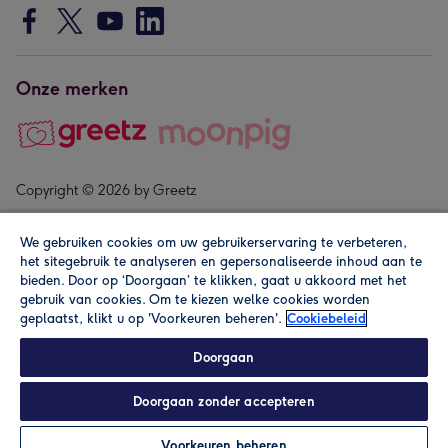
Onze merken
Copyright © 2026 by Greetz
We gebruiken cookies om uw gebruikerservaring te verbeteren,
het sitegebruik te analyseren en gepersonaliseerde inhoud aan te
bieden. Door op ‘Doorgaan’ te klikken, gaat u akkoord met het
gebruik van cookies. Om te kiezen welke cookies worden
geplaatst, klikt u op 'Voorkeuren beheren'.
Cookiebeleid
Alle prijzen zijn inclusief btw en andere heffingen. Lees de
algemene voorwaarden
.
Doorgaan
Doorgaan zonder accepteren
Personaliseren
Voorkeuren beheren