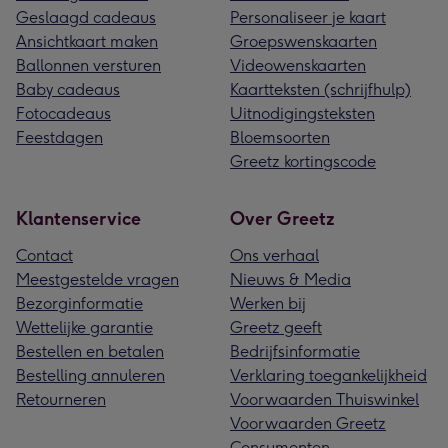
Geslaagd cadeaus
Personaliseer je kaart
Ansichtkaart maken
Groepswenskaarten
Ballonnen versturen
Videowenskaarten
Baby cadeaus
Kaartteksten (schrijfhulp)
Fotocadeaus
Uitnodigingsteksten
Feestdagen
Bloemsoorten
Greetz kortingscode
Klantenservice
Over Greetz
Contact
Ons verhaal
Meestgestelde vragen
Nieuws & Media
Bezorginformatie
Werken bij
Wettelijke garantie
Greetz geeft
Bestellen en betalen
Bedrijfsinformatie
Bestelling annuleren
Verklaring toegankelijkheid
Retourneren
Voorwaarden Thuiswinkel
Voorwaarden Greetz
Consumenten