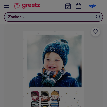
Bekijk meer
Login
Zoeken