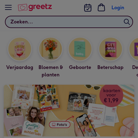
Bekijk meer
Login
Zoeken
Verjaardag
Bloemen &
Geboorte
Beterschap
De
planten