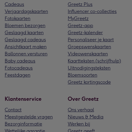
Cadeaus
Greetz Plus
Verjaardagskaarten
Influencer co-collecties
Fotokaarten
MyGreetz
Bloemen bezorgen
Greetz-app
Geslaagd kaarten
Greetz-kalender
Geslaagd cadeaus
Personaliseer je kaart
Ansichtkaart maken
Groepswenskaarten
Ballonnen versturen
Videowenskaarten
Baby cadeaus
Kaartteksten (schrijfhulp)
Fotocadeaus
Uitnodigingsteksten
Feestdagen
Bloemsoorten
Greetz kortingscode
Klantenservice
Over Greetz
Contact
Ons verhaal
Meestgestelde vragen
Nieuws & Media
Bezorginformatie
Werken bij
Wettelijke garantie
Greetz geeft