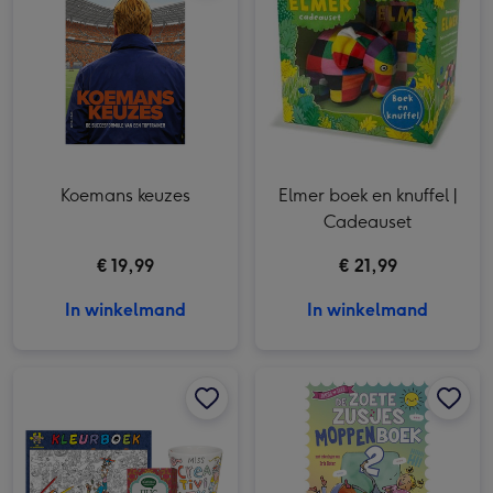
Koemans keuzes
Elmer boek en knuffel |
Cadeauset
€ 19,99
€ 21,99
In winkelmand
In winkelmand
Creatieve Pauze | Jan van Haasteren kleurboek, mok & thee afbeelding 1
Creatieve Pauze | Jan van Haasteren kleurboek, mok & thee afbeelding 2
De zoete zusjes moppenboek 2 afbeelding 1