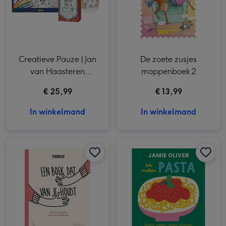
Creatieve Pauze | Jan
De zoete zusjes
van Haasteren
moppenboek 2
kleurboek, mok & thee
€ 25,99
€ 13,99
In winkelmand
In winkelmand
Een boek dat van je houdt afbeelding 1
Een boek dat van je houdt afbeelding 2
We maken pasta | Jamie's Oliver Keukenbieb afbeelding 1