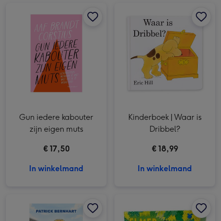
Gun iedere kabouter zijn eigen muts afbeelding 1
Gun iedere kabouter zijn eigen muts afbeelding 2
Kinderboek | Waar is Dribbel? afbeelding 1
Gun iedere kabouter
Kinderboek | Waar is
zijn eigen muts
Dribbel?
€ 17,50
€ 18,99
In winkelmand
In winkelmand
Koemans keuzes afbeelding 1
Koemans keuzes afbeelding 2
Elmer boek en knuffel | Cadeauset afbeelding 1