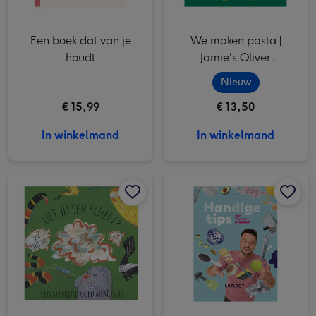
Een boek dat van je
We maken pasta |
houdt
Jamie's Oliver
Keukenbieb
Nieuw
€ 15,99
€ 13,50
In winkelmand
In winkelmand
Liet jij een scheet | Een stinkend goed memospel afbeelding 1
Liet jij een scheet | Een stinkend goed memospel afbeelding 2
Handige Tips | Tomas Breemen afbeelding 1