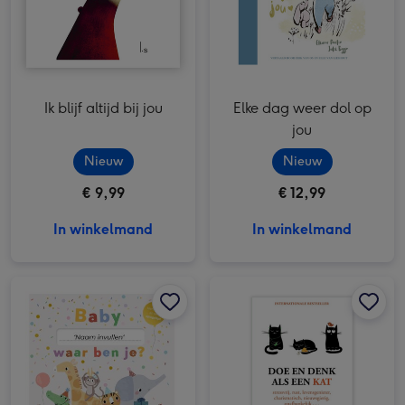
Ik blijf altijd bij jou
Elke dag weer dol op
jou
Nieuw
Nieuw
€ 9,99
€ 12,99
In winkelmand
In winkelmand
Baby, waar ben je? - Een flapjesboek speciaal voor jou afbeelding 1
Baby, waar ben je? - Een flapjesboek speciaal voor jou afbeelding 2
Doe en denk als een kat afbeelding 1