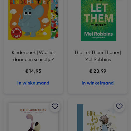
Kinderboek | Wie liet
The Let Them Theory |
daar een scheetje?
Mel Robbins
€ 14,95
€ 23,99
In winkelmand
In winkelmand
Ik blijf altijd bij jou afbeelding 1
Ik blijf altijd bij jou afbeelding 2
Elke dag weer dol op jou afbeelding 1