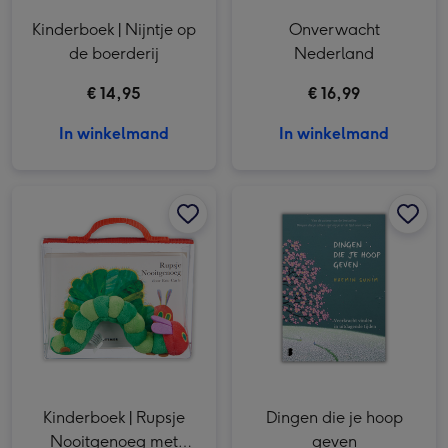
Kinderboek | Nijntje op
Onverwacht
de boerderij
Nederland
€ 14,95
€ 16,99
In winkelmand
In winkelmand
Kinderboek | Rupsje Nooitgenoeg met knuffel afbeelding 1
Kinderboek | Rupsje Nooitgenoeg met knuffel afbeelding 2
Dingen die je hoop geven afbeelding 1
Kinderboek | Rupsje
Dingen die je hoop
Nooitgenoeg met
geven