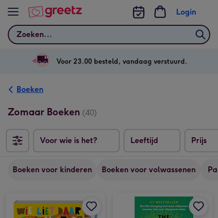
Bekijk meer
Login
Zoeken
Voor 23.00 besteld, vandaag verstuurd.
Boeken
Zomaar Boeken
(40)
Voor wie is het?
Leeftijd
Prijs
Boeken voor kinderen
Boeken voor volwassenen
Pa
Kinderboek | Wie liet daar een scheetje? afbeelding 1
Kinderboek | Wie liet daar een scheetje? afbeelding 2
The Let Them Theory | Mel Robbins afbeelding 1