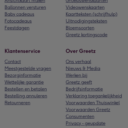
Ansichtkaart maken
Groepswenskaarten
Ballonnen versturen
Videowenskaarten
Baby cadeaus
Kaartteksten (schrijfhulp)
Fotocadeaus
Uitnodigingsteksten
Feestdagen
Bloemsoorten
Greetz kortingscode
Klantenservice
Over Greetz
Contact
Ons verhaal
Meestgestelde vragen
Nieuws & Media
Bezorginformatie
Werken bij
Wettelijke garantie
Greetz geeft
Bestellen en betalen
Bedrijfsinformatie
Bestelling annuleren
Verklaring toegankelijkheid
Retourneren
Voorwaarden Thuiswinkel
Voorwaarden Greetz
Consumenten
Privacy - geupdate