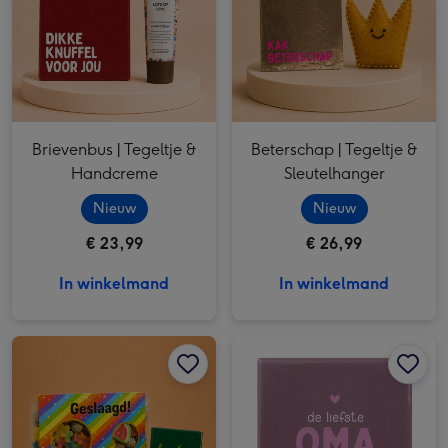
Brievenbus | Tegeltje &
Beterschap | Tegeltje &
Handcreme
Sleutelhanger
Nieuw
Nieuw
€ 23,99
€ 26,99
In winkelmand
In winkelmand
Brievenbus | Snoep & Tegeltje Hiep, hiep hoera! afbeelding 1
Brievenbus | Snoep & Tegeltje Hiep, hiep hoera! afbeelding 2
Tegeltje | Label2X | De liefste oma afbeelding 1