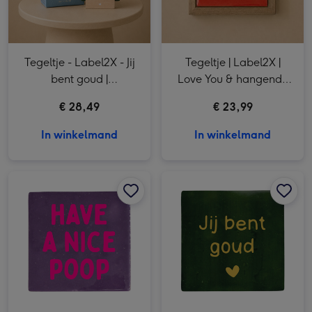
Tegeltje - Label2X - Jij
Tegeltje | Label2X |
bent goud |
Love You & hangende
Tegelhouder wit hartje |
tegelhouder
€ 28,49
€ 23,99
Kaaswafels 75g
In winkelmand
In winkelmand
Tegeltje | Label2X | Have a Nice Poop afbeelding 1
Tegeltje | Label2X | Have a Nice Poop afbeelding 2
Tegeltje | Label2X | Jij bent goud afbeelding 1