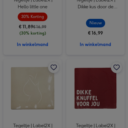
Hello little one
Dikke kus door de
brievenbus
30% Korting
Nieuw
€ 11,89
€ 16,99
€ 16,99
(30% korting)
In winkelmand
In winkelmand
Tegeltje | Label2X | Zwangere dame afbeelding 1
Tegeltje | Label2X | Zwangere dame afbeelding 2
Tegeltje | Label2X | Dikke knuffel voor jou afbeelding 1
Tegeltje | Label2X |
Tegeltje | Label2X |