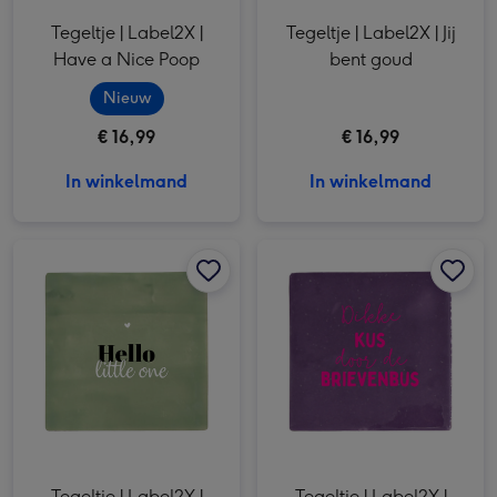
Tegeltje | Label2X |
Tegeltje | Label2X | Jij
Have a Nice Poop
bent goud
Nieuw
€ 16,99
€ 16,99
In winkelmand
In winkelmand
Tegeltje | Label2X | Hello little one afbeelding 1
Tegeltje | Label2X | Hello little one afbeelding 2
Tegeltje | Label2X | Dikke kus door de brievenbus afbeelding 1
Tegeltje | Label2X |
Tegeltje | Label2X |