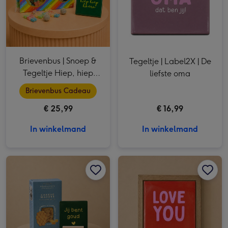
Brievenbus | Snoep &
Tegeltje | Label2X | De
Tegeltje Hiep, hiep
liefste oma
hoera!
Brievenbus Cadeau
€ 25,99
€ 16,99
In winkelmand
In winkelmand
Tegeltje - Label2X - Jij bent goud | Tegelhouder wit hartje | Kaaswafels 75g afbeelding 1
Tegeltje - Label2X - Jij bent goud | Tegelhouder wit hartje | Kaaswafels 75g afbeelding 2
Tegeltje | Label2X | Love You & hangende tegelhouder afbeelding 1