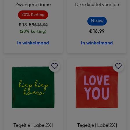
Zwangere dame
Dikke knuffel voor jou
20% Korting
Nieuw
€ 13,59
€ 16,99
€ 16,99
(20% korting)
In winkelmand
In winkelmand
Tegeltje | Label2X | Hiep Hiep Hoera afbeelding 1
Tegeltje | Label2X | Hiep Hiep Hoera afbeelding 2
Tegeltje | Label2X | Love You afbeelding 1
Tegeltje | Label2X |
Tegeltje | Label2X |