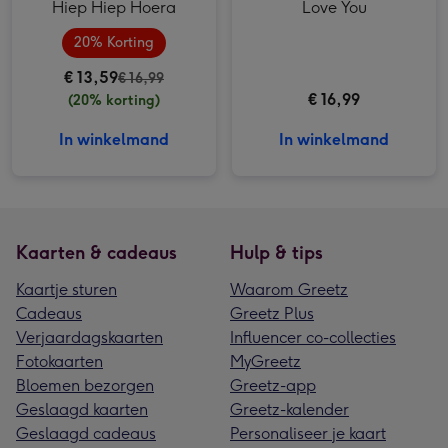
Hiep Hiep Hoera
Love You
20% Korting
€ 13,59
€ 16,99
€ 16,99
(20% korting)
In winkelmand
In winkelmand
Kaarten & cadeaus
Hulp & tips
Kaartje sturen
Waarom Greetz
Cadeaus
Greetz Plus
Verjaardagskaarten
Influencer co-collecties
Fotokaarten
MyGreetz
Bloemen bezorgen
Greetz-app
Geslaagd kaarten
Greetz-kalender
Geslaagd cadeaus
Personaliseer je kaart