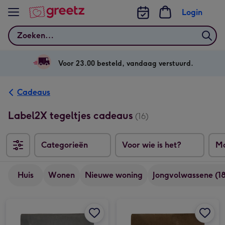
Bekijk meer
Login
Zoeken
Voor 23.00 besteld, vandaag verstuurd.
Cadeaus
Label2X tegeltjes cadeaus
(16)
Categorieën
Voor wie is het?
M
Huis
Wonen
Nieuwe woning
Jongvolwassene (18
Tegeltje | Label2X | The older the better afbeelding 1
Tegeltje | Label2X | The older the better afbeelding 2
Tegeltje | Label2X | Kak Beterschap afbeelding 1