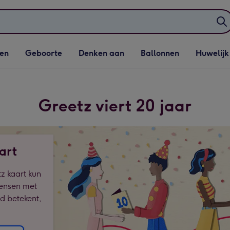
elijst
Vervolgkeuzelijst
Vervolgkeuzelijst
Vervolgkeuzelijst
Vervolgkeuzeli
en
Geboorte
Denken aan
Ballonnen
Huwelijk
penen
Geboorte openen
Denken aan openen
Ballonnen openen
Huwelijk open
Greetz viert 20 jaar
art
z kaart kun
mensen met
nd betekent,