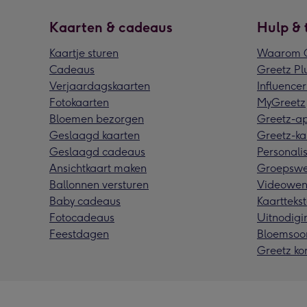
Kaarten & cadeaus
Hulp & 
Kaartje sturen
Waarom G
Cadeaus
Greetz Pl
Verjaardagskaarten
Influencer
Fotokaarten
MyGreetz
Bloemen bezorgen
Greetz-a
Geslaagd kaarten
Greetz-ka
Geslaagd cadeaus
Personalis
Ansichtkaart maken
Groepswe
Ballonnen versturen
Videowen
Baby cadeaus
Kaarttekst
Fotocadeaus
Uitnodigi
Feestdagen
Bloemsoo
Greetz ko