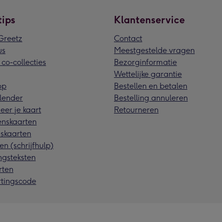
tips
Klantenservice
reetz
Contact
us
Meestgestelde vragen
 co-collecties
Bezorginformatie
Wettelijke garantie
pp
Bestellen en betalen
lender
Bestelling annuleren
eer je kaart
Retourneren
nskaarten
skaarten
en (schrijfhulp)
ngsteksten
rten
rtingscode