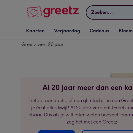
Bekijk meer
Zoeken
Vervolgkeuzelijst
Vervolgkeuzelijst
Vervolgkeuzelijst
Vervolgkeuz
Kaarten
Verjaardag
Cadeaus
Bloem
Kaarten openen
Verjaardag openen
Cadeaus openen
Bloemen o
Greetz viert 20 jaar
Al 20 jaar meer dan een ka
Liefde, aandacht, of een glimlach… in een Greet
je écht alles kwijt! Al 20 jaar verbindt Greetz 
elkaar. Dus als je wilt laten weten hoeveel iema
zeg het met een Greetz.