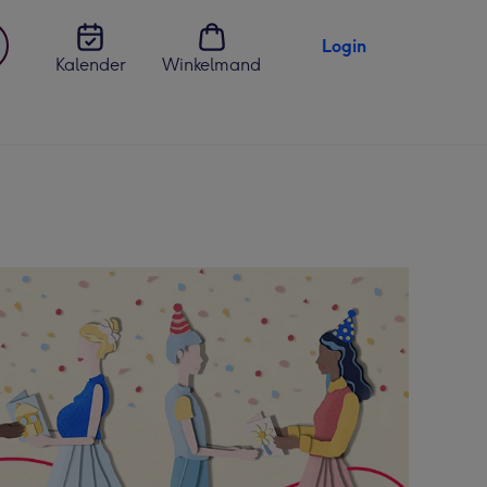
Login
Kalender
Winkelmand
jst
en