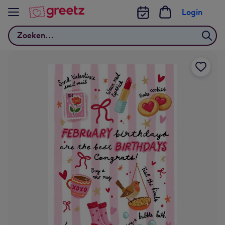
Bekijk meer
Login
Zoeken