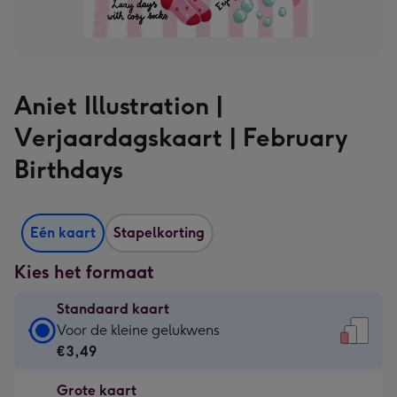
Aniet Illustration |
Verjaardagskaart | February
Birthdays
Eén kaart
Stapelkorting
Kies het formaat
Standaard kaart
Standaard
Voor de kleine gelukwens
kaart
€3,49
-
Grote kaart
€3,49