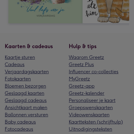
Kaarten & cadeaus
Hulp & tips
Kaartje sturen
Waarom Greetz
Cadeaus
Greetz Plus
Verjaardagskaarten
Influencer co-collecties
Fotokaarten
MyGreetz
Bloemen bezorgen
Greetz-app
Geslaagd kaarten
Greetz-kalender
Geslaagd cadeaus
Personaliseer je kaart
Ansichtkaart maken
Groepswenskaarten
Ballonnen versturen
Videowenskaarten
Baby cadeaus
Kaartteksten (schrijfhulp)
Fotocadeaus
Uitnodigingsteksten