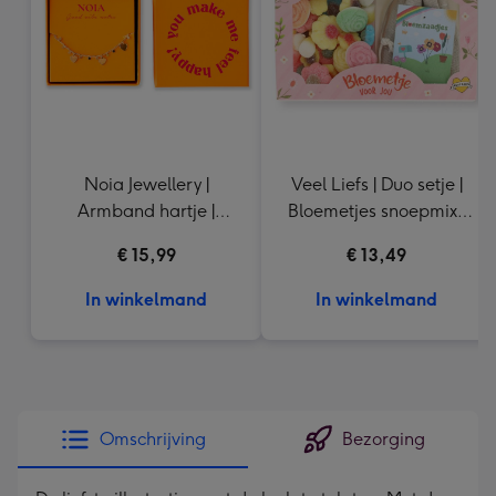
mm
Noia Jewellery |
Veel Liefs | Duo setje |
Armband hartje |
Bloemetjes snoepmix |
Goudkleurig
150g
€ 15,99
€ 13,49
In winkelmand
In winkelmand
Omschrijving
Bezorging