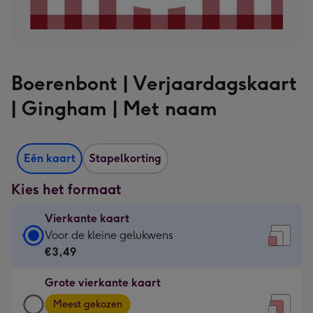
Boerenbont | Verjaardagskaart
| Gingham | Met naam
Eén kaart
Stapelkorting
Kies het formaat
Vierkante kaart
Vierkante
Voor de kleine gelukwens
kaart
€3,49
-
Grote vierkante kaart
€3,49
Grote
-
Meest gekozen