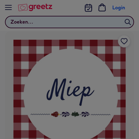
Bekijk meer
Login
Zoeken