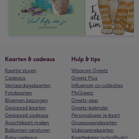
Kaarten & cadeaus
Hulp & tips
Kaartje sturen
Waarom Greetz
Cadeaus
Greetz Plus
Verjaardagskaarten
Influencer co-collecties
Fotokaarten
MyGreetz
Bloemen bezorgen
Greetz-app
Geslaagd kaarten
Greetz-kalender
Geslaagd cadeaus
Personaliseer je kaart
Ansichtkaart maken
Groepswenskaarten
Ballonnen versturen
Videowenskaarten
Baby cadeaus
Kaartteksten (schrijfhulp)