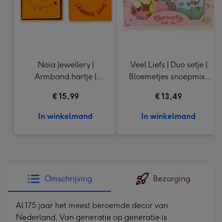
Noia Jewellery |
Veel Liefs | Duo setje |
Armband hartje |
Bloemetjes snoepmix |
Goudkleurig
150g
€ 15,99
€ 13,49
In winkelmand
In winkelmand
Omschrijving
Bezorging
Al 175 jaar het meest beroemde decor van
Nederland. Van generatie op generatie is