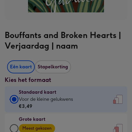
Bouffants and Broken Hearts |
Verjaardag | naam
Eén kaart
Stapelkorting
Kies het formaat
Standaard kaart
Standaard
Voor de kleine gelukwens
kaart
€3,49
-
Grote kaart
€3,49
Grote
-
Meest gekozen