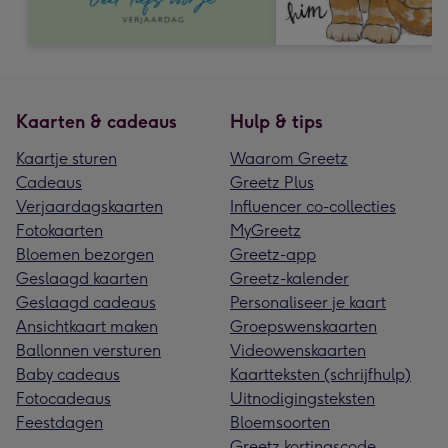
Kaarten & cadeaus
Hulp & tips
Kaartje sturen
Waarom Greetz
Cadeaus
Greetz Plus
Verjaardagskaarten
Influencer co-collecties
Fotokaarten
MyGreetz
Bloemen bezorgen
Greetz-app
Geslaagd kaarten
Greetz-kalender
Geslaagd cadeaus
Personaliseer je kaart
Ansichtkaart maken
Groepswenskaarten
Ballonnen versturen
Videowenskaarten
Baby cadeaus
Kaartteksten (schrijfhulp)
Fotocadeaus
Uitnodigingsteksten
Feestdagen
Bloemsoorten
Greetz kortingscode