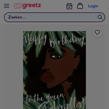
Bekijk meer
Login
Zoeken