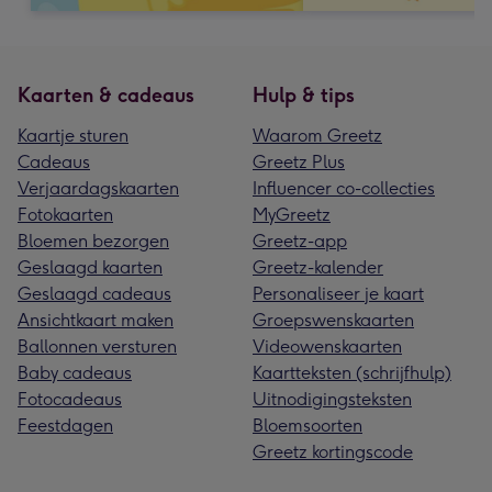
Kaarten & cadeaus
Hulp & tips
Kaartje sturen
Waarom Greetz
Cadeaus
Greetz Plus
Verjaardagskaarten
Influencer co-collecties
Fotokaarten
MyGreetz
Bloemen bezorgen
Greetz-app
Geslaagd kaarten
Greetz-kalender
Geslaagd cadeaus
Personaliseer je kaart
Ansichtkaart maken
Groepswenskaarten
Ballonnen versturen
Videowenskaarten
Baby cadeaus
Kaartteksten (schrijfhulp)
Fotocadeaus
Uitnodigingsteksten
Feestdagen
Bloemsoorten
Greetz kortingscode