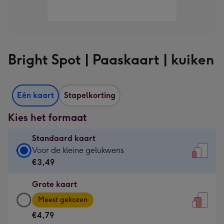
Bright Spot | Paaskaart | kuiken
Eén kaart
Stapelkorting
Kies het formaat
Standaard kaart
Standaard
Voor de kleine gelukwens
kaart
€3,49
-
Grote kaart
€3,49
Grote
-
Meest gekozen
kaart
Voor
€4,79
-
de