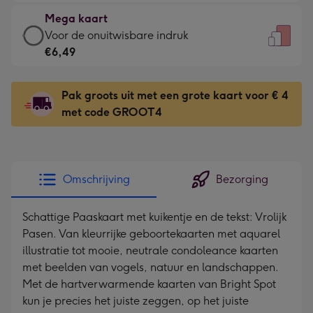
€4,79
kleine
Mega kaart
-
gelukwens
Mega
Voor de onuitwisbare indruk
Meest
-
kaart
€6,49
gekozen
Dimensions:
-
-
120
€6,49
Dimensions:
Pak groots uit met een grote kaart voor € 4
x
-
167
met code GROOT4
160
Voor
x
mm
de
231
onuitwisbare
mm
indruk
Omschrijving
Bezorging
-
Dimensions:
Schattige Paaskaart met kuikentje en de tekst: Vrolijk
241
Pasen. Van kleurrijke geboortekaarten met aquarel
x
illustratie tot mooie, neutrale condoleance kaarten
333
met beelden van vogels, natuur en landschappen.
mm
Met de hartverwarmende kaarten van Bright Spot
kun je precies het juiste zeggen, op het juiste