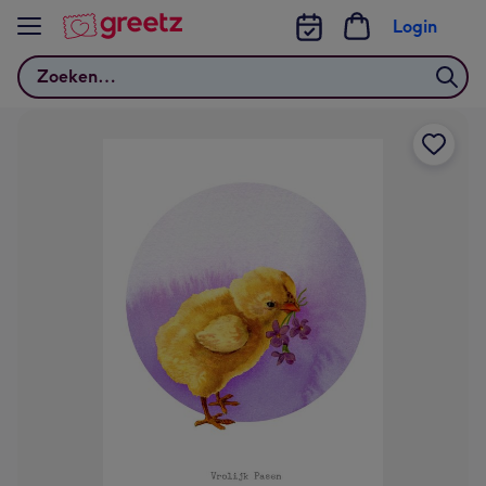
Bekijk meer
Login
Zoeken