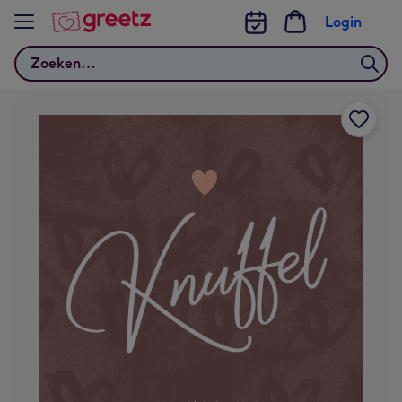
Bekijk meer
Login
Zoeken