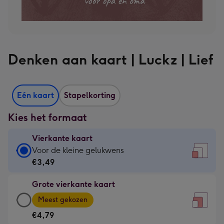
Denken aan kaart | Luckz | Lief
Eén kaart
Stapelkorting
Kies het formaat
Vierkante kaart
Vierkante
Voor de kleine gelukwens
kaart
€3,49
-
Grote vierkante kaart
€3,49
Grote
-
Meest gekozen
vierkante
Voor
€4,79
kaart
de