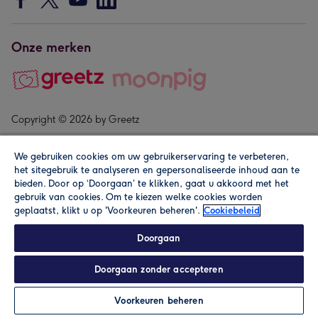
Onze merken
Copyright © 2026 by Greetz
We gebruiken cookies om uw gebruikerservaring te verbeteren,
het sitegebruik te analyseren en gepersonaliseerde inhoud aan te
bieden. Door op ‘Doorgaan’ te klikken, gaat u akkoord met het
gebruik van cookies. Om te kiezen welke cookies worden
geplaatst, klikt u op 'Voorkeuren beheren'.
Cookiebeleid
Alle prijzen zijn inclusief btw en andere heffingen. Lees de
algemene voorwaarden
.
Doorgaan
Doorgaan zonder accepteren
Personaliseren
Voorkeuren beheren