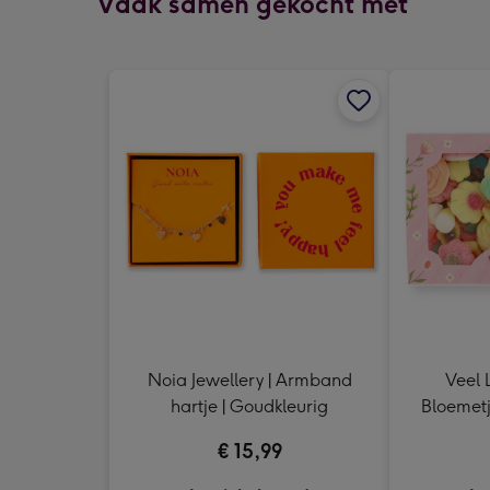
Vaak samen gekocht met
Noia Jewellery | Armband
Veel L
hartje | Goudkleurig
Bloemetj
€ 15,99