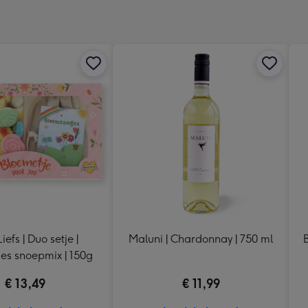
240
x
240
mm
iefs | Duo setje |
Maluni | Chardonnay | 750 ml
es snoepmix | 150g
€ 13,49
€ 11,99