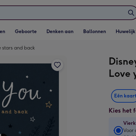
elijst
Vervolgkeuzelijst
Vervolgkeuzelijst
Vervolgkeuzelijst
Vervolgkeuzeli
en
Geboorte
Denken aan
Ballonnen
Huwelijk
penen
Geboorte openen
Denken aan openen
Ballonnen openen
Huwelijk open
e stars and back
Disne
Love 
Eén kaar
Kies het 
Vierk
Vierk
Voor 