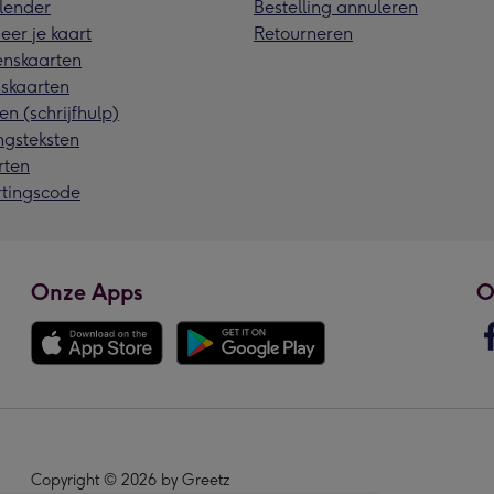
lender
Bestelling annuleren
eer je kaart
Retourneren
nskaarten
skaarten
en (schrijfhulp)
ngsteksten
rten
rtingscode
Onze Apps
O
Copyright © 2026 by Greetz