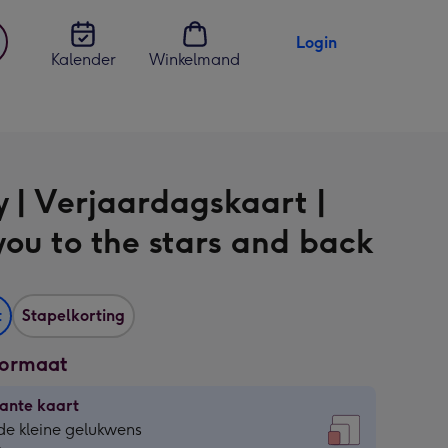
Login
Kalender
Winkelmand
jst
en
y | Verjaardagskaart |
you to the stars and back
t
Stapelkorting
formaat
ante kaart
ante
de kleine gelukwens