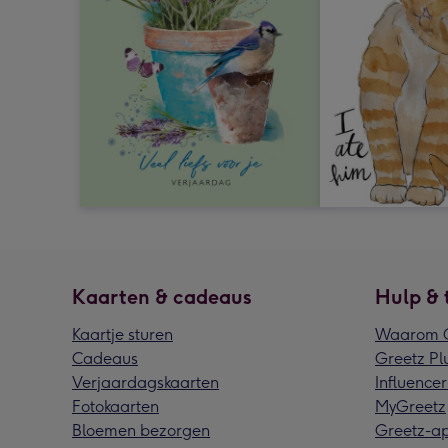
Kaarten & cadeaus
Hulp & 
Kaartje sturen
Waarom G
Cadeaus
Greetz Pl
Verjaardagskaarten
Influencer
Fotokaarten
MyGreetz
Bloemen bezorgen
Greetz-a