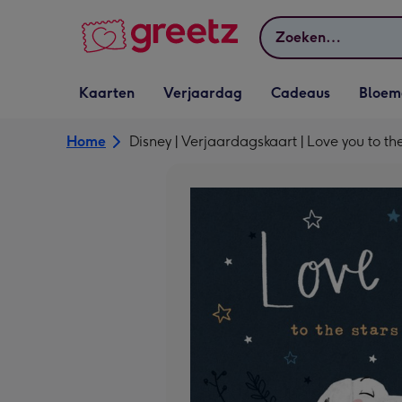
Bekijk meer
Zoeken
Vervolgkeuzelijst
Vervolgkeuzelijst
Vervolgkeuzelijst
Vervolgkeuz
Kaarten
Verjaardag
Cadeaus
Bloem
Kaarten openen
Verjaardag openen
Cadeaus openen
Bloemen o
Home
Disney | Verjaardagskaart | Love you to th