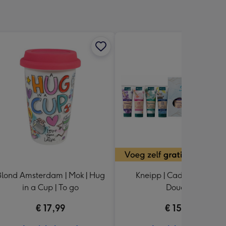
Blond Amsterdam | Mok | Hug
Kneipp | Cadeaupakket |
in a Cup | To go
Douche
€ 17,99
€ 15,99