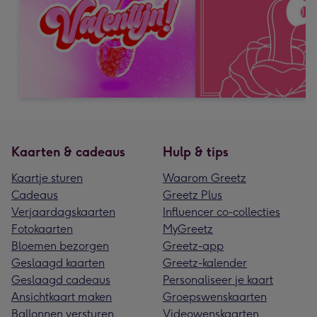
Kaarten & cadeaus
Hulp & tips
Kaartje sturen
Waarom Greetz
Cadeaus
Greetz Plus
Verjaardagskaarten
Influencer co-collecties
Fotokaarten
MyGreetz
Bloemen bezorgen
Greetz-app
Geslaagd kaarten
Greetz-kalender
Geslaagd cadeaus
Personaliseer je kaart
Ansichtkaart maken
Groepswenskaarten
Ballonnen versturen
Videowenskaarten