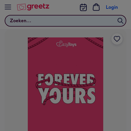
Bekijk meer
Login
Zoeken