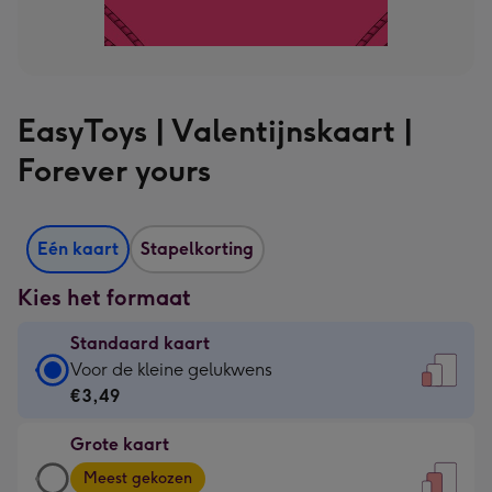
EasyToys | Valentijnskaart |
Forever yours
Eén kaart
Stapelkorting
Kies het formaat
Standaard kaart
Standaard
Voor de kleine gelukwens
kaart
€3,49
-
Grote kaart
€3,49
Grote
-
Meest gekozen