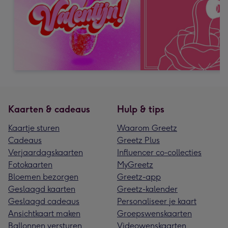
Kaarten & cadeaus
Hulp & tips
Kaartje sturen
Waarom Greetz
Cadeaus
Greetz Plus
Verjaardagskaarten
Influencer co-collecties
Fotokaarten
MyGreetz
Bloemen bezorgen
Greetz-app
Geslaagd kaarten
Greetz-kalender
Geslaagd cadeaus
Personaliseer je kaart
Ansichtkaart maken
Groepswenskaarten
Ballonnen versturen
Videowenskaarten