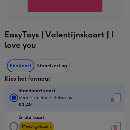
EasyToys | Valentijnskaart | I
love you
Eén kaart
Stapelkorting
Kies het formaat
Standaard kaart
Standaard
Voor de kleine gelukwens
kaart
€3,49
-
Grote kaart
€3,49
Grote
-
Meest gekozen