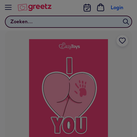
Bekijk meer
Login
Zoeken