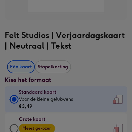
Felt Studios | Verjaardagskaart
| Neutraal | Tekst
Eén kaart
Stapelkorting
Kies het formaat
Standaard kaart
Standaard
Voor de kleine gelukwens
kaart
€3,49
-
Grote kaart
€3,49
Grote
-
Meest gekozen