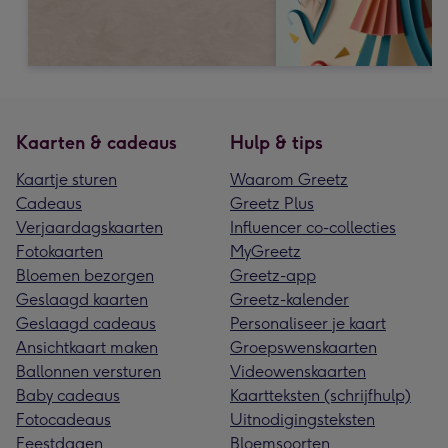
Kaarten & cadeaus
Hulp & tips
Kaartje sturen
Waarom Greetz
Cadeaus
Greetz Plus
Verjaardagskaarten
Influencer co-collecties
Fotokaarten
MyGreetz
Bloemen bezorgen
Greetz-app
Geslaagd kaarten
Greetz-kalender
Geslaagd cadeaus
Personaliseer je kaart
Ansichtkaart maken
Groepswenskaarten
Ballonnen versturen
Videowenskaarten
Baby cadeaus
Kaartteksten (schrijfhulp)
Fotocadeaus
Uitnodigingsteksten
Feestdagen
Bloemsoorten