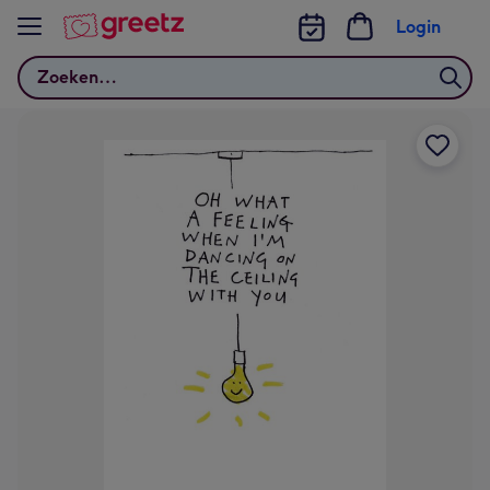
Bekijk meer
Login
Zoeken