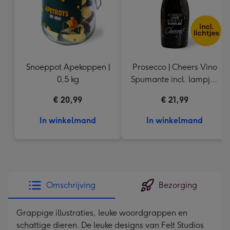
Snoeppot Apekoppen |
Prosecco | Cheers Vino
0,5 kg
Spumante incl. lampje |
750 ml
€ 20,99
€ 21,99
In winkelmand
In winkelmand
Omschrijving
Bezorging
Grappige illustraties, leuke woordgrappen en
schattige dieren. De leuke designs van Felt Studios