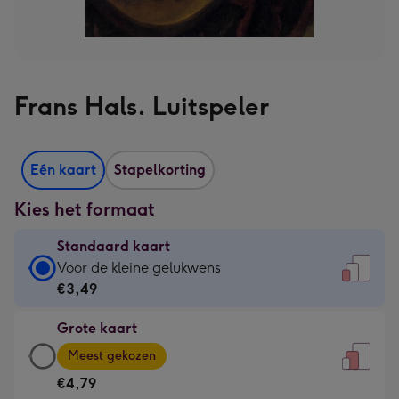
Frans Hals. Luitspeler
Eén kaart
Stapelkorting
Kies het formaat
Standaard kaart
Standaard
Voor de kleine gelukwens
kaart
€3,49
-
Grote kaart
€3,49
Grote
-
Meest gekozen
kaart
Voor
€4,79
-
de