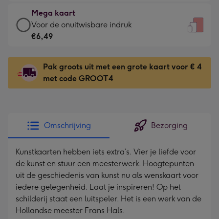
€4,79
kleine
Mega kaart
-
gelukwens
Mega
Voor de onuitwisbare indruk
Meest
-
kaart
€6,49
gekozen
Dimensions:
-
-
120
€6,49
Dimensions:
Pak groots uit met een grote kaart voor € 4
x
-
167
met code GROOT4
160
Voor
x
mm
de
231
onuitwisbare
mm
indruk
Omschrijving
Bezorging
-
Dimensions:
Kunstkaarten hebben iets extra’s. Vier je liefde voor
241
de kunst en stuur een meesterwerk. Hoogtepunten
x
uit de geschiedenis van kunst nu als wenskaart voor
333
iedere gelegenheid. Laat je inspireren! Op het
mm
schilderij staat een luitspeler. Het is een werk van de
Hollandse meester Frans Hals.