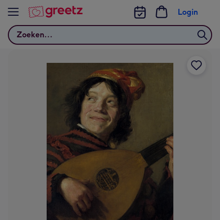
Bekijk meer
Login
Zoeken