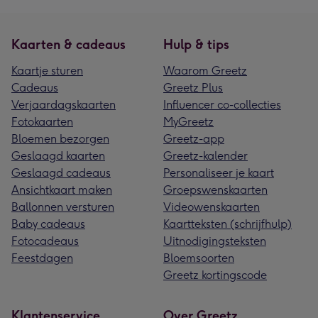
Kaarten & cadeaus
Hulp & tips
Kaartje sturen
Waarom Greetz
Cadeaus
Greetz Plus
Verjaardagskaarten
Influencer co-collecties
Fotokaarten
MyGreetz
Bloemen bezorgen
Greetz-app
Geslaagd kaarten
Greetz-kalender
Geslaagd cadeaus
Personaliseer je kaart
Ansichtkaart maken
Groepswenskaarten
Ballonnen versturen
Videowenskaarten
Baby cadeaus
Kaartteksten (schrijfhulp)
Fotocadeaus
Uitnodigingsteksten
Feestdagen
Bloemsoorten
Greetz kortingscode
Klantenservice
Over Greetz