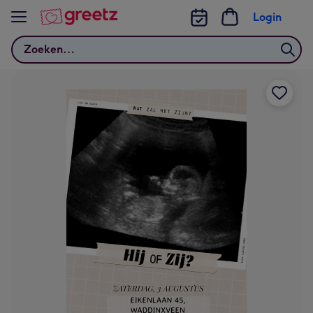
Bekijk meer
Login
Zoeken