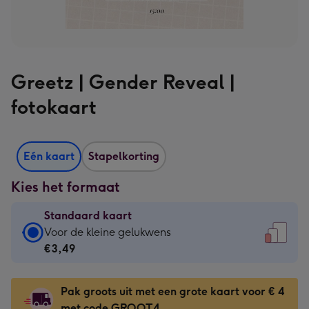
Greetz | Gender Reveal |
fotokaart
Eén kaart
Stapelkorting
Kies het formaat
Standaard kaart
Standaard
Voor de kleine gelukwens
kaart
€3,49
-
€3,49
Pak groots uit met een grote kaart voor € 4
-
met code GROOT4