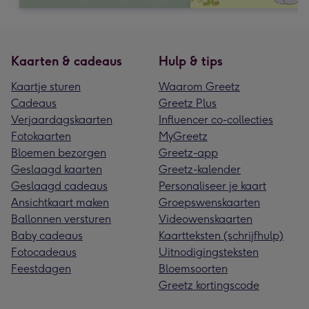
Kaarten & cadeaus
Hulp & tips
Kaartje sturen
Waarom Greetz
Cadeaus
Greetz Plus
Verjaardagskaarten
Influencer co-collecties
Fotokaarten
MyGreetz
Bloemen bezorgen
Greetz-app
Geslaagd kaarten
Greetz-kalender
Geslaagd cadeaus
Personaliseer je kaart
Ansichtkaart maken
Groepswenskaarten
Ballonnen versturen
Videowenskaarten
Baby cadeaus
Kaartteksten (schrijfhulp)
Fotocadeaus
Uitnodigingsteksten
Feestdagen
Bloemsoorten
Greetz kortingscode