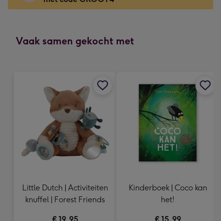
Voor
de
kleine
gelukwens
Vaak samen gekocht met
-
Dimensions:
120
x
160
mm
Little Dutch | Activiteiten
Kinderboek | Coco kan
knuffel | Forest Friends
het!
€ 19,95
€ 15,99