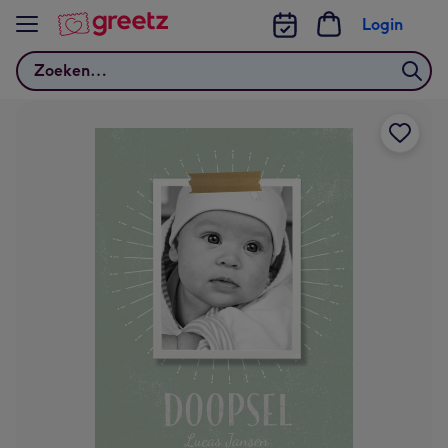
Bekijk meer
Login
Zoeken