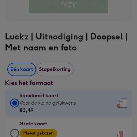
Luckz | Uitnodiging | Doopsel |
Met naam en foto
Eén kaart
Stapelkorting
Kies het formaat
Standaard kaart
Standaard
Voor de kleine gelukwens
kaart
€3,49
-
Grote kaart
€3,49
Grote
-
Meest gekozen