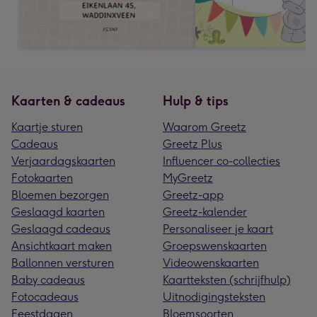
Kaarten & cadeaus
Hulp & tips
Kaartje sturen
Waarom Greetz
Cadeaus
Greetz Plus
Verjaardagskaarten
Influencer co-collecties
Fotokaarten
MyGreetz
Bloemen bezorgen
Greetz-app
Geslaagd kaarten
Greetz-kalender
Geslaagd cadeaus
Personaliseer je kaart
Ansichtkaart maken
Groepswenskaarten
Ballonnen versturen
Videowenskaarten
Baby cadeaus
Kaartteksten (schrijfhulp)
Fotocadeaus
Uitnodigingsteksten
Feestdagen
Bloemsoorten