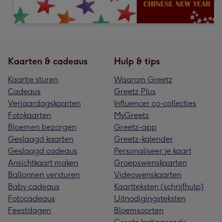
Kaarten & cadeaus
Hulp & tips
Kaartje sturen
Waarom Greetz
Cadeaus
Greetz Plus
Verjaardagskaarten
Influencer co-collecties
Fotokaarten
MyGreetz
Bloemen bezorgen
Greetz-app
Geslaagd kaarten
Greetz-kalender
Geslaagd cadeaus
Personaliseer je kaart
Ansichtkaart maken
Groepswenskaarten
Ballonnen versturen
Videowenskaarten
Baby cadeaus
Kaartteksten (schrijfhulp)
Fotocadeaus
Uitnodigingsteksten
Feestdagen
Bloemsoorten