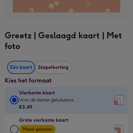
Greetz | Geslaagd kaart | Met
foto
Eén kaart
Stapelkorting
Kies het formaat
Vierkante kaart
Vierkante
Voor de kleine gelukwens
kaart
€3,49
-
Grote vierkante kaart
€3,49
Grote
-
Meest gekozen