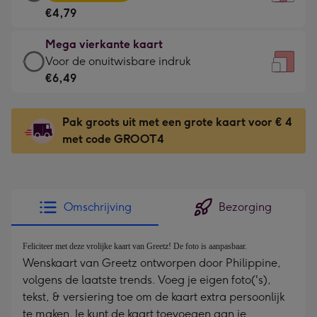
vierkante
Voor
€4,79
kaart
de
-
kleine
Mega vierkante kaart
€4,79
gelukwens
Mega
Voor de onuitwisbare indruk
-
-
vierkante
€6,49
Meest
Dimensions:
kaart
gekozen
130
-
-
Pak groots uit met een grote kaart voor € 4
x
€6,49
Dimensions:
met code GROOT4
130
-
167
mm
Voor
x
de
167
onuitwisbare
mm
Omschrijving
Bezorging
indruk
-
Dimensions:
Feliciteer met deze vrolijke kaart van Greetz! De foto is aanpasbaar.
Wenskaart van Greetz ontworpen door Philippine,
240
volgens de laatste trends. Voeg je eigen foto('s),
x
tekst, & versiering toe om de kaart extra persoonlijk
240
te maken. Je kunt de kaart toevoegen aan je
mm