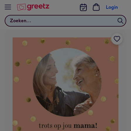
Bekijk meer
Login
Zoeken