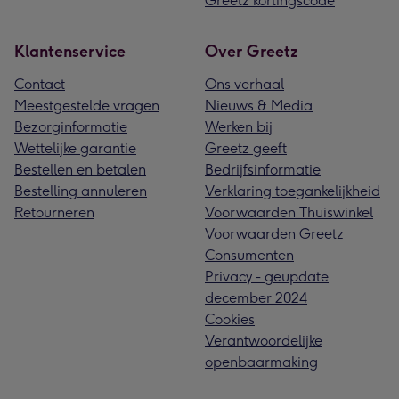
Greetz kortingscode
Klantenservice
Over Greetz
Contact
Ons verhaal
Meestgestelde vragen
Nieuws & Media
Bezorginformatie
Werken bij
Wettelijke garantie
Greetz geeft
Bestellen en betalen
Bedrijfsinformatie
Bestelling annuleren
Verklaring toegankelijkheid
Retourneren
Voorwaarden Thuiswinkel
Voorwaarden Greetz
Consumenten
Privacy - geupdate
december 2024
Cookies
Verantwoordelijke
openbaarmaking