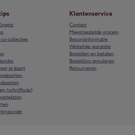
tips
Klantenservice
reetz
Contact
us
Meestgestelde vragen
 co-collecties
Bezorginformatie
Wettelijke garantie
pp
Bestellen en betalen
lender
Bestelling annuleren
eer je kaart
Retourneren
nskaarten
skaarten
en (schrijfhulp)
ngsteksten
rten
rtingscode