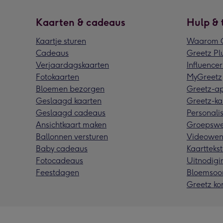
Kaarten & cadeaus
Hulp & 
Kaartje sturen
Waarom G
Cadeaus
Greetz Pl
Verjaardagskaarten
Influencer
Fotokaarten
MyGreetz
Bloemen bezorgen
Greetz-a
Geslaagd kaarten
Greetz-ka
Geslaagd cadeaus
Personalis
Ansichtkaart maken
Groepswe
Ballonnen versturen
Videowen
Baby cadeaus
Kaarttekst
Fotocadeaus
Uitnodigi
Feestdagen
Bloemsoo
Greetz ko