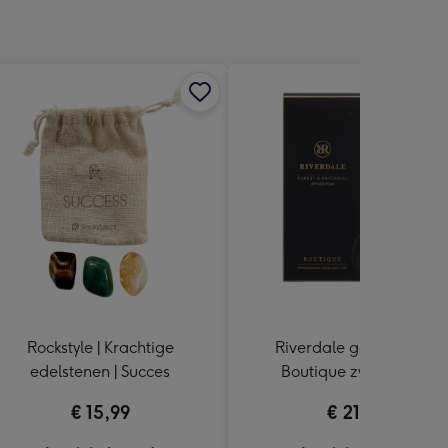
Rockstyle | Krachtige
Riverdale geurstokjes |
edelstenen | Succes
Boutique zwart 90ml
€ 15,99
€ 21,99