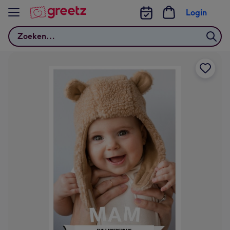
Bekijk meer
Login
Zoeken