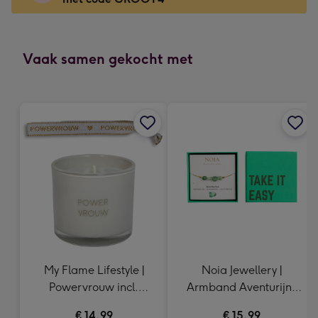
x
166
mm
-
Vaak samen gekocht met
Dimensions:
118
x
166
mm
My Flame Lifestyle |
Noia Jewellery |
Powervrouw incl.
Armband Aventurijn |
armbandje
Goudkleurig
€ 14,99
€ 15,99