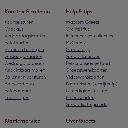
Kaarten & cadeaus
Hulp & tips
Kaartje sturen
Waarom Greetz
Cadeaus
Greetz Plus
Verjaardagskaarten
Influencer co-collecties
Fotokaarten
MyGreetz
Bloemen bezorgen
Greetz-app
Geslaagd kaarten
Greetz-kalender
Geslaagd cadeaus
Personaliseer je kaart
Ansichtkaart maken
Groepswenskaarten
Ballonnen versturen
Videowenskaarten
Baby cadeaus
Kaartteksten (schrijfhulp)
Fotocadeaus
Uitnodigingsteksten
Feestdagen
Bloemsoorten
Greetz kortingscode
Klantenservice
Over Greetz