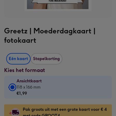
Greetz | Moederdagkaart |
fotokaart
Eén kaart
Stapelkorting
Kies het formaat
Ansichtkaart
Ansichtkaart
118 x 166 mm
-
€1,99
€1,99
-
Pak groots uit met een grote kaart voor € 4
118
met code GROOT4