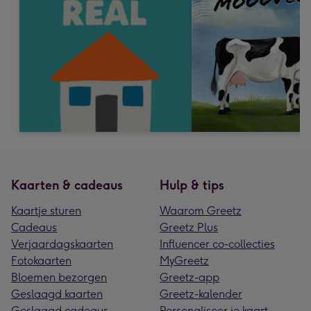
Kaarten & cadeaus
Hulp & tips
Kaartje sturen
Waarom Greetz
Cadeaus
Greetz Plus
Verjaardagskaarten
Influencer co-collecties
Fotokaarten
MyGreetz
Bloemen bezorgen
Greetz-app
Geslaagd kaarten
Greetz-kalender
Geslaagd cadeaus
Personaliseer je kaart