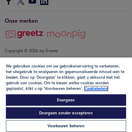
Onze merken
Copyright © 2026 by Greetz
We gebruiken cookies om uw gebruikerservaring te verbeteren,
het sitegebruik te analyseren en gepersonaliseerde inhoud aan te
bieden. Door op ‘Doorgaan’ te klikken, gaat u akkoord met het
gebruik van cookies. Om te kiezen welke cookies worden
geplaatst, klikt u op 'Voorkeuren beheren'.
Cookiebeleid
Alle prijzen zijn inclusief btw en andere heffingen. Lees de
algemene voorwaarden
.
Doorgaan
Doorgaan zonder accepteren
In winkelmand
Personaliseren
Voorkeuren beheren