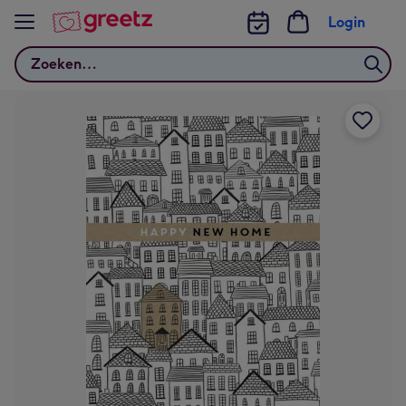
Bekijk meer
Login
Zoeken