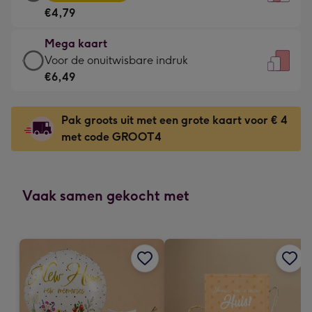
kaart
Voor
€4,79
-
de
€4,79
kleine
Mega kaart
-
gelukwens
Mega
Voor de onuitwisbare indruk
Meest
-
kaart
€6,49
gekozen
Dimensions:
-
-
120
€6,49
Dimensions:
Pak groots uit met een grote kaart voor € 4
x
-
167
met code GROOT4
160
Voor
x
mm
de
231
onuitwisbare
mm
indruk
Vaak samen gekocht met
-
Dimensions:
241
x
333
mm