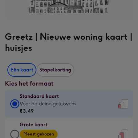
Greetz | Nieuwe woning kaart |
huisjes
Eén kaart
Stapelkorting
Kies het formaat
Standaard kaart
Standaard
Voor de kleine gelukwens
kaart
€3,49
-
Grote kaart
€3,49
Grote
-
Meest gekozen