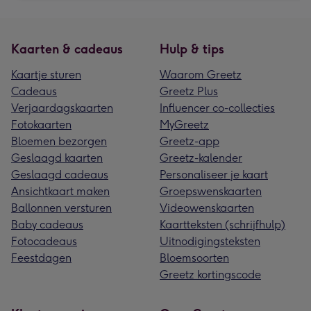
Kaarten & cadeaus
Hulp & tips
Kaartje sturen
Waarom Greetz
Cadeaus
Greetz Plus
Verjaardagskaarten
Influencer co-collecties
Fotokaarten
MyGreetz
Bloemen bezorgen
Greetz-app
Geslaagd kaarten
Greetz-kalender
Geslaagd cadeaus
Personaliseer je kaart
Ansichtkaart maken
Groepswenskaarten
Ballonnen versturen
Videowenskaarten
Baby cadeaus
Kaartteksten (schrijfhulp)
Fotocadeaus
Uitnodigingsteksten
Feestdagen
Bloemsoorten
Greetz kortingscode