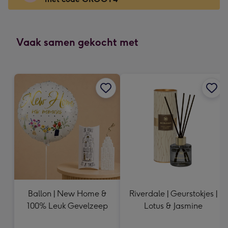
Voor
de
kleine
gelukwens
Vaak samen gekocht met
-
Dimensions:
120
x
160
mm
Ballon | New Home &
Riverdale | Geurstokjes |
100% Leuk Gevelzeep
Lotus & Jasmine