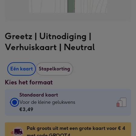
Greetz | Uitnodiging |
Verhuiskaart | Neutral
Eén kaart
Stapelkorting
Kies het formaat
Standaard kaart
Standaard
Voor de kleine gelukwens
kaart
€3,49
-
€3,49
Pak groots uit met een grote kaart voor € 4
-
met code GROOT4