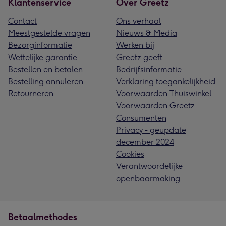
Klantenservice
Over Greetz
Contact
Ons verhaal
Meestgestelde vragen
Nieuws & Media
Bezorginformatie
Werken bij
Wettelijke garantie
Greetz geeft
Bestellen en betalen
Bedrijfsinformatie
Bestelling annuleren
Verklaring toegankelijkheid
Retourneren
Voorwaarden Thuiswinkel
Voorwaarden Greetz
Consumenten
Privacy - geupdate
december 2024
Cookies
Verantwoordelijke
openbaarmaking
Betaalmethodes