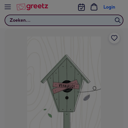
Bekijk meer
Login
Zoeken