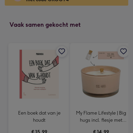
x
166
mm
-
Vaak samen gekocht met
Dimensions:
118
x
166
mm
Een boek dat van je
My Flame Lifestyle | Big
houdt
hugs incl. flesje met
tekst
€ 15,99
€ 14,99