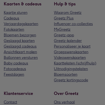
Kaarten & cadeaus
Hulp & tips
Kaartje sturen
Waarom Greetz
Cadeaus
Greetz Plus
Verjaardagskaarten
Influencer co-collecties
Fotokaarten
MyGreetz
Bloemen bezorgen
Greetz-app
Geslaagd kaarten
Greetz-kalender
Geslaagd cadeaus
Personaliseer je kaart
Ansichtkaart maken
Groepswenskaarten
Ballonnen versturen
Videowenskaarten
Baby cadeaus
Kaartteksten (schrijfhulp)
Fotocadeaus
Uitnodigingsteksten
Feestdagen
Bloemsoorten
Greetz kortingscode
Klantenservice
Over Greetz
Contact
Ons verhaal