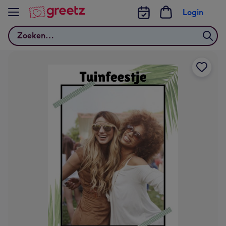
Bekijk meer
Login
Zoeken