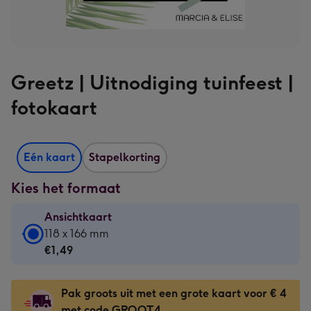
Greetz | Uitnodiging tuinfeest |
fotokaart
Eén kaart
Stapelkorting
Kies het formaat
Ansichtkaart
Ansichtkaart
118 x 166 mm
-
€1,49
€1,49
-
Pak groots uit met een grote kaart voor € 4
118
met code GROOT4