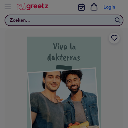
Bekijk meer
Login
Zoeken