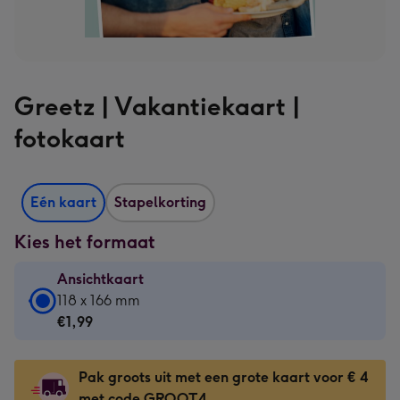
Greetz | Vakantiekaart |
fotokaart
Eén kaart
Stapelkorting
Kies het formaat
Ansichtkaart
Ansichtkaart
118 x 166 mm
-
€1,99
€1,99
-
Pak groots uit met een grote kaart voor € 4
118
met code GROOT4