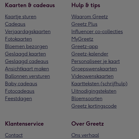
Kaarten & cadeaus
Hulp & tips
Kaartje sturen
Waarom Greetz
Cadeaus
Greetz Plus
Verjaardagskaarten
Influencer co-collecties
Fotokaarten
MyGreetz
Bloemen bezorgen
Greetz-app
Geslaagd kaarten
Greetz-kalender
Geslaagd cadeaus
Personaliseer je kaart
Ansichtkaart maken
Groepswenskaarten
Ballonnen versturen
Videowenskaarten
Baby cadeaus
Kaartteksten (schrijfhulp)
Fotocadeaus
Uitnodigingsteksten
Feestdagen
Bloemsoorten
Greetz kortingscode
Klantenservice
Over Greetz
Contact
Ons verhaal