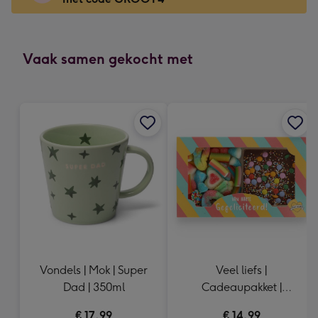
x
166
mm
-
Vaak samen gekocht met
Dimensions:
118
x
166
mm
Vondels | Mok | Super
Veel liefs |
Dad | 350ml
Cadeaupakket |
Gefeliciteerd | 340g
€ 17,99
€ 14,99