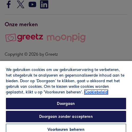
Onze merken
Copyright © 2026 by Greetz
We gebruiken cookies om uw gebruikerservaring te verbeteren,
het sitegebruik te analyseren en gepersonaliseerde inhoud aan te
bieden. Door op ‘Doorgaan’ te klikken, gaat u akkoord met het
gebruik van cookies. Om te kiezen welke cookies worden
geplaatst, klikt u op 'Voorkeuren beheren'.
Cookiebeleid
Alle prijzen zijn inclusief btw en andere heffingen. Lees de
algemene voorwaarden
.
Doorgaan
Doorgaan zonder accepteren
In winkelmand
Personaliseren
Voorkeuren beheren