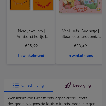
Noia Jewellery |
Veel Liefs | Duo setje |
Armband hartje |
Bloemetjes snoepmix |
Goudkleurig
150g
€ 15,99
€ 13,49
In winkelmand
In winkelmand
Omschrijving
Bezorging
Wenskaart van Greetz ontworpen door Greetz
designers, volgens de laatste trends. Voeg je eigen