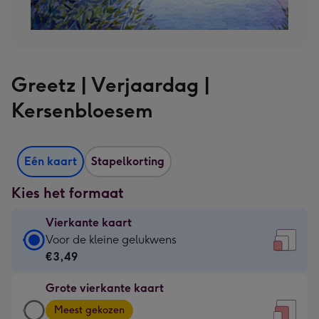
Greetz | Verjaardag |
Kersenbloesem
Eén kaart
Stapelkorting
Kies het formaat
Vierkante kaart
Vierkante
Voor de kleine gelukwens
kaart
€3,49
-
Grote vierkante kaart
€3,49
Grote
-
Meest gekozen