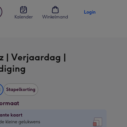
Login
Kalender
Winkelmand
jst
en
z | Verjaardag |
diging
t
Stapelkorting
formaat
ante kaart
ante
de kleine gelukwens