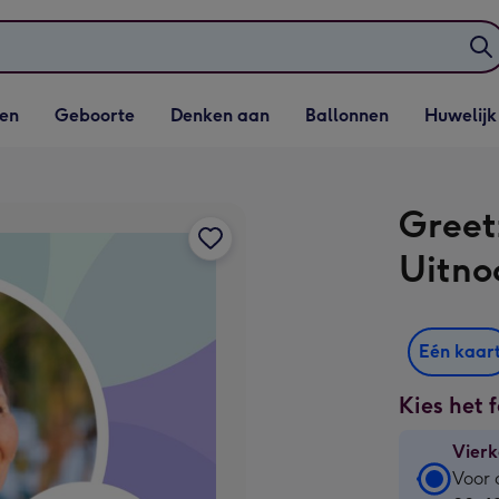
elijst
Vervolgkeuzelijst
Vervolgkeuzelijst
Vervolgkeuzelijst
Vervolgkeuzeli
en
Geboorte
Denken aan
Ballonnen
Huwelijk
penen
Geboorte openen
Denken aan openen
Ballonnen openen
Huwelijk open
Greet
Uitno
Eén kaar
Kies het 
Vierk
Vierk
Voor 