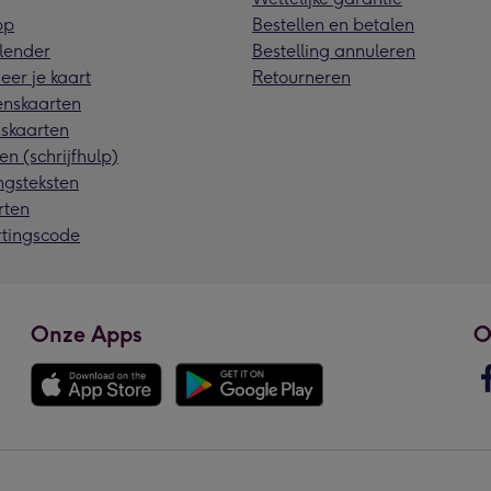
pp
Bestellen en betalen
lender
Bestelling annuleren
eer je kaart
Retourneren
nskaarten
skaarten
en (schrijfhulp)
ngsteksten
rten
rtingscode
Onze Apps
O