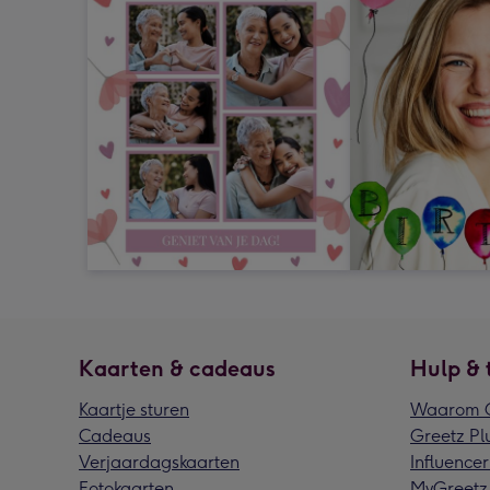
Kaarten & cadeaus
Hulp & 
Kaartje sturen
Waarom G
Cadeaus
Greetz Pl
Verjaardagskaarten
Influencer
Fotokaarten
MyGreetz