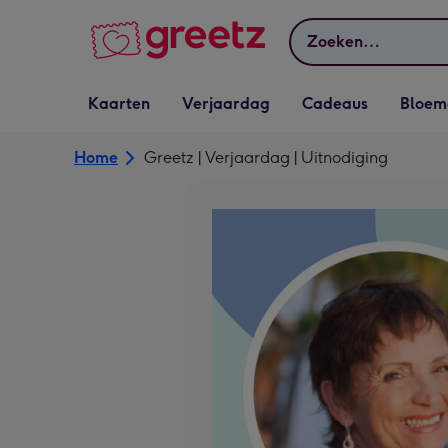
Bekijk meer
Zoeken
Vervolgkeuzelijst
Vervolgkeuzelijst
Vervolgkeuzelijst
Vervolgkeuz
Kaarten
Verjaardag
Cadeaus
Bloem
Kaarten openen
Verjaardag openen
Cadeaus openen
Bloemen o
Home
Greetz | Verjaardag | Uitnodiging