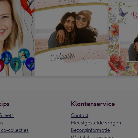
tips
Klantenservice
reetz
Contact
us
Meestgestelde vragen
 co-collecties
Bezorginformatie
Wettelijke garantie