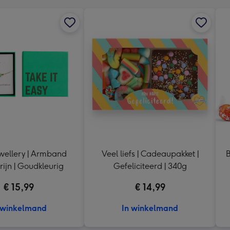
wellery | Armband
Veel liefs | Cadeaupakket |
B
ijn | Goudkleurig
Gefeliciteerd | 340g
€ 15,99
€ 14,99
 winkelmand
In winkelmand