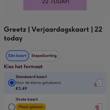
Greetz | Verjaardagskaart | 22
today
Eén kaart
Stapelkorting
Kies het formaat
Standaard kaart
Standaard
Voor de kleine gelukwens
kaart
€3,49
-
Grote kaart
€3,49
Grote
-
Meest gekozen