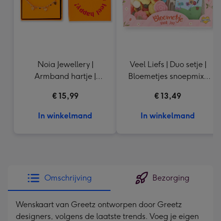
Noia Jewellery |
Veel Liefs | Duo setje |
Armband hartje |
Bloemetjes snoepmix |
Goudkleurig
150g
€ 15,99
€ 13,49
In winkelmand
In winkelmand
Omschrijving
Bezorging
Wenskaart van Greetz ontworpen door Greetz
designers, volgens de laatste trends. Voeg je eigen