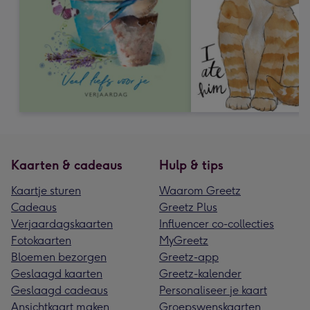
Kaarten & cadeaus
Hulp & tips
Kaartje sturen
Waarom Greetz
Cadeaus
Greetz Plus
Verjaardagskaarten
Influencer co-collecties
Fotokaarten
MyGreetz
Bloemen bezorgen
Greetz-app
Geslaagd kaarten
Greetz-kalender
Geslaagd cadeaus
Personaliseer je kaart
Ansichtkaart maken
Groepswenskaarten