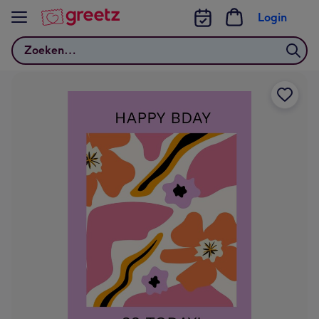
Bekijk meer
Login
Zoeken