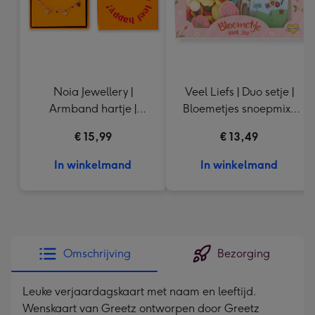
Noia Jewellery |
Veel Liefs | Duo setje |
Armband hartje |
Bloemetjes snoepmix |
Goudkleurig
150g
€ 15,99
€ 13,49
In winkelmand
In winkelmand
Omschrijving
Bezorging
Leuke verjaardagskaart met naam en leeftijd.
Wenskaart van Greetz ontworpen door Greetz