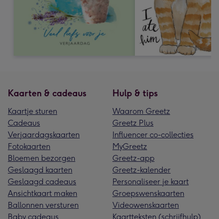
Kaarten & cadeaus
Hulp & tips
Kaartje sturen
Waarom Greetz
Cadeaus
Greetz Plus
Verjaardagskaarten
Influencer co-collecties
Fotokaarten
MyGreetz
Bloemen bezorgen
Greetz-app
Geslaagd kaarten
Greetz-kalender
Geslaagd cadeaus
Personaliseer je kaart
Ansichtkaart maken
Groepswenskaarten
Ballonnen versturen
Videowenskaarten
Baby cadeaus
Kaartteksten (schrijfhulp)