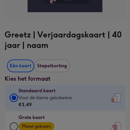
Greetz | Verjaardagskaart | 40
jaar | naam
Eén kaart
Stapelkorting
Kies het formaat
Standaard kaart
Standaard
Voor de kleine gelukwens
kaart
€3,49
-
Grote kaart
€3,49
Grote
-
Meest gekozen