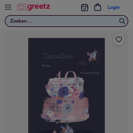
Bekijk meer
Login
Zoeken