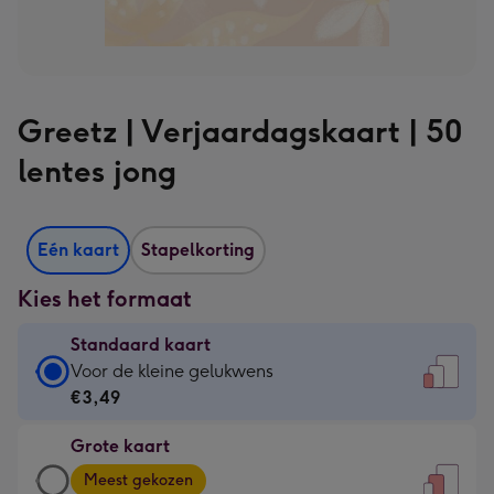
Greetz | Verjaardagskaart | 50
lentes jong
Eén kaart
Stapelkorting
Kies het formaat
Standaard kaart
Standaard
Voor de kleine gelukwens
kaart
€3,49
-
Grote kaart
€3,49
Grote
-
Meest gekozen