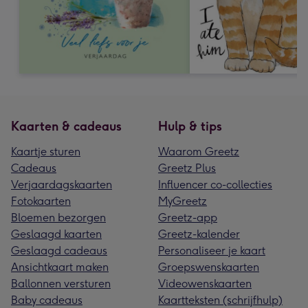
Kaarten & cadeaus
Hulp & tips
Kaartje sturen
Waarom Greetz
Cadeaus
Greetz Plus
Verjaardagskaarten
Influencer co-collecties
Fotokaarten
MyGreetz
Bloemen bezorgen
Greetz-app
Geslaagd kaarten
Greetz-kalender
Geslaagd cadeaus
Personaliseer je kaart
Ansichtkaart maken
Groepswenskaarten
Ballonnen versturen
Videowenskaarten
Baby cadeaus
Kaartteksten (schrijfhulp)