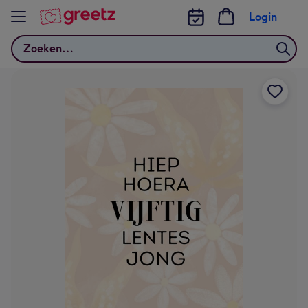
Bekijk meer
Login
Zoeken