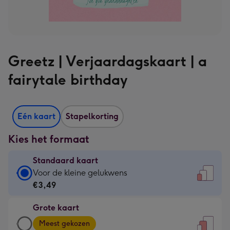
Greetz | Verjaardagskaart | a
fairytale birthday
Eén kaart
Stapelkorting
Kies het formaat
Standaard kaart
Standaard
Voor de kleine gelukwens
kaart
€3,49
-
Grote kaart
€3,49
Grote
-
Meest gekozen