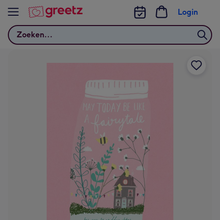
Bekijk meer
Login
Zoeken