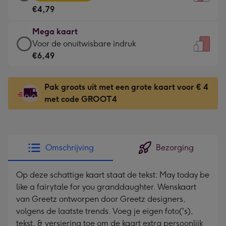
kaart
Voor
€4,79
-
de
€4,79
kleine
Mega kaart
-
gelukwens
Mega
Voor de onuitwisbare indruk
Meest
-
kaart
€6,49
gekozen
Dimensions:
-
-
120
€6,49
Dimensions:
Pak groots uit met een grote kaart voor € 4
x
-
167
met code GROOT4
160
Voor
x
mm
de
231
onuitwisbare
mm
indruk
Omschrijving
Bezorging
-
Dimensions:
Op deze schattige kaart staat de tekst: May today be
241
like a fairytale for you granddaughter. Wenskaart
x
van Greetz ontworpen door Greetz designers,
333
volgens de laatste trends. Voeg je eigen foto('s),
mm
tekst, & versiering toe om de kaart extra persoonlijk