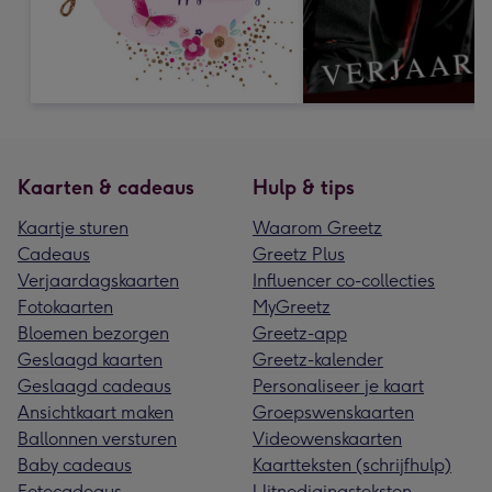
Kaarten & cadeaus
Hulp & tips
Kaartje sturen
Waarom Greetz
Cadeaus
Greetz Plus
Verjaardagskaarten
Influencer co-collecties
Fotokaarten
MyGreetz
Bloemen bezorgen
Greetz-app
Geslaagd kaarten
Greetz-kalender
Geslaagd cadeaus
Personaliseer je kaart
Ansichtkaart maken
Groepswenskaarten
Ballonnen versturen
Videowenskaarten
Baby cadeaus
Kaartteksten (schrijfhulp)
Fotocadeaus
Uitnodigingsteksten