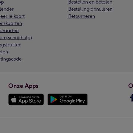
pp
Bestellen en betalen
lender
Bestelling annuleren
eer je kaart
Retourneren
nskaarten
skaarten
en (schrijfhulp)
ngsteksten
rten
rtingscode
Onze Apps
O