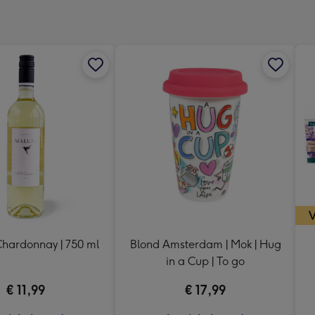
240
x
240
mm
Chardonnay | 750 ml
Blond Amsterdam | Mok | Hug
in a Cup | To go
€ 11,99
€ 17,99