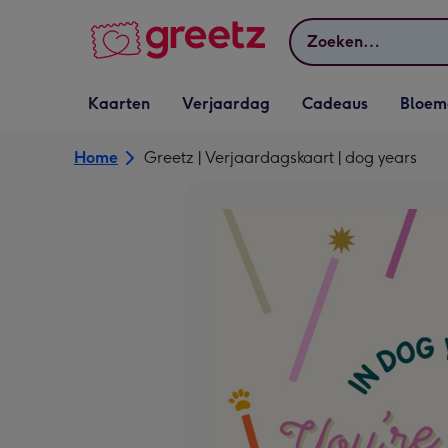
Bekijk meer
Zoeken
Vervolgkeuzelijst
Vervolgkeuzelijst
Vervolgkeuzelijst
Vervolgkeuz
Kaarten
Verjaardag
Cadeaus
Bloem
Kaarten openen
Verjaardag openen
Cadeaus openen
Bloemen o
Home
Greetz | Verjaardagskaart | dog years