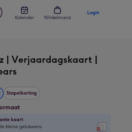
Login
Kalender
Winkelmand
jst
en
z | Verjaardagskaart |
ears
t
Stapelkorting
formaat
ante kaart
ante
de kleine gelukwens