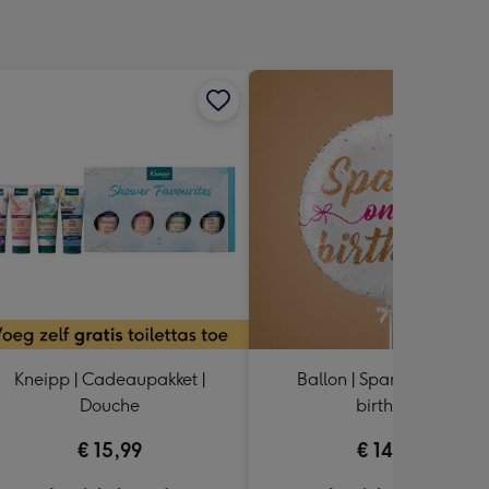
Kneipp | Cadeaupakket |
Ballon | Sparkle on your
Douche
birthday
€ 15,99
€ 14,99