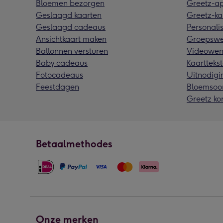
Bloemen bezorgen
Greetz-a
Geslaagd kaarten
Greetz-ka
Geslaagd cadeaus
Personalis
Ansichtkaart maken
Groepswe
Ballonnen versturen
Videowen
Baby cadeaus
Kaarttekst
Fotocadeaus
Uitnodigi
Feestdagen
Bloemsoo
Greetz ko
Betaalmethodes
Onze merken