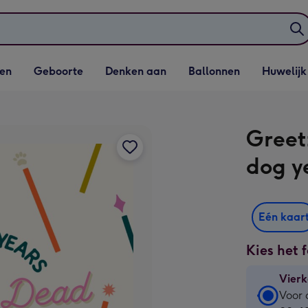
elijst
Vervolgkeuzelijst
Vervolgkeuzelijst
Vervolgkeuzelijst
Vervolgkeuzeli
en
Geboorte
Denken aan
Ballonnen
Huwelijk
penen
Geboorte openen
Denken aan openen
Ballonnen openen
Huwelijk open
Greet
dog y
Eén kaar
Kies het 
Vierk
Vierk
Voor 