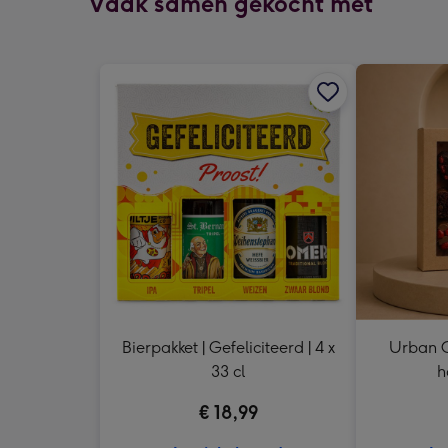
Vaak samen gekocht met
Bierpakket | Gefeliciteerd | 4 x
Urban C
33 cl
h
€ 18,99