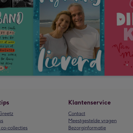
tips
Klantenservice
reetz
Contact
us
Meestgestelde vragen
 co-collecties
Bezorginformatie