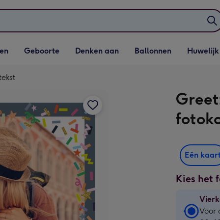
elijst
Vervolgkeuzelijst
Vervolgkeuzelijst
Vervolgkeuzelijst
Vervolgkeuzeli
en
Geboorte
Denken aan
Ballonnen
Huwelijk
penen
Geboorte openen
Denken aan openen
Ballonnen openen
Huwelijk open
tekst
Greet
fotok
Eén kaar
Kies het 
Vierk
Vierk
Voor 