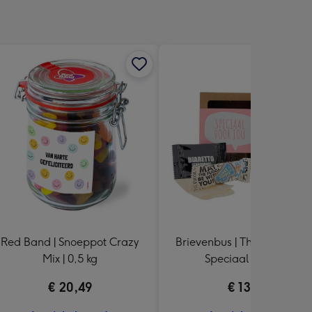
Red Band | Snoeppot Crazy
Brievenbus | Thee en lekkers
Mix | 0,5 kg
Speciaal voor jou
€ 20,49
€ 13,99