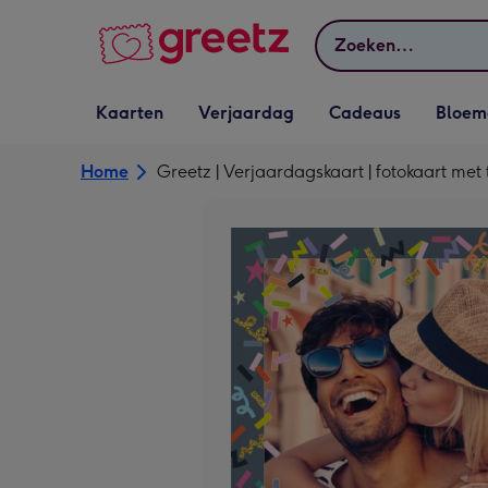
Bekijk meer
Zoeken
Vervolgkeuzelijst
Vervolgkeuzelijst
Vervolgkeuzelijst
Vervolgkeuz
Kaarten
Verjaardag
Cadeaus
Bloem
Kaarten openen
Verjaardag openen
Cadeaus openen
Bloemen o
Home
Greetz | Verjaardagskaart | fotokaart met 