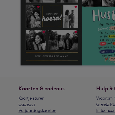
Kaarten & cadeaus
Hulp & 
Kaartje sturen
Waarom G
Cadeaus
Greetz Pl
Verjaardagskaarten
Influencer