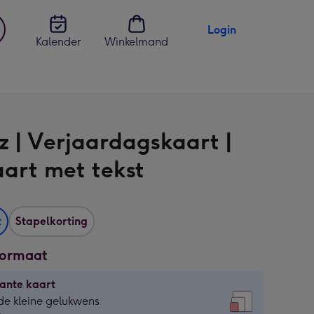
Login
Kalender
Winkelmand
jst
en
z | Verjaardagskaart |
aart met tekst
t
Stapelkorting
formaat
ante kaart
ante
de kleine gelukwens