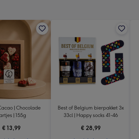
240
x
240
mm
acao | Chocolade
Best of Belgium bierpakket 3x
artjes | 155g
33cl | Happy socks 41-46
€ 13,99
€ 28,99