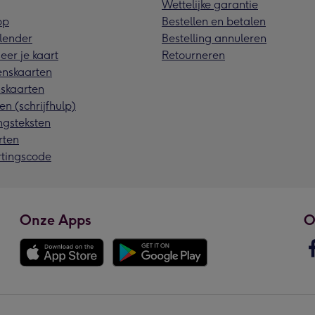
Wettelijke garantie
pp
Bestellen en betalen
lender
Bestelling annuleren
eer je kaart
Retourneren
nskaarten
skaarten
en (schrijfhulp)
ngsteksten
rten
rtingscode
Onze Apps
O