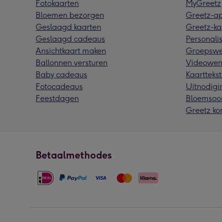
Fotokaarten
MyGreetz
Bloemen bezorgen
Greetz-a
Geslaagd kaarten
Greetz-ka
Geslaagd cadeaus
Personalis
Ansichtkaart maken
Groepswe
Ballonnen versturen
Videowen
Baby cadeaus
Kaarttekst
Fotocadeaus
Uitnodigi
Feestdagen
Bloemsoo
Greetz ko
Betaalmethodes