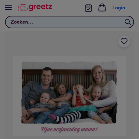
Bekijk meer
Login
Zoeken