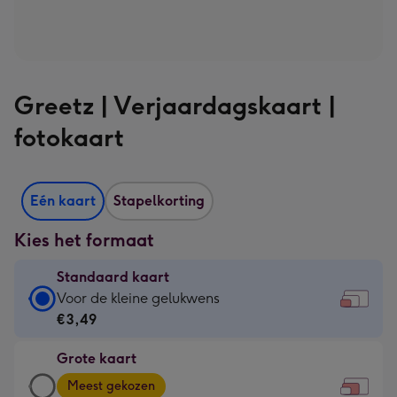
Greetz | Verjaardagskaart |
fotokaart
Eén kaart
Stapelkorting
Kies het formaat
Standaard kaart
Standaard
Voor de kleine gelukwens
kaart
€3,49
-
Grote kaart
€3,49
Grote
-
Meest gekozen