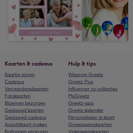
Kaarten & cadeaus
Hulp & tips
Kaartje sturen
Waarom Greetz
Cadeaus
Greetz Plus
Verjaardagskaarten
Influencer co-collecties
Fotokaarten
MyGreetz
Bloemen bezorgen
Greetz-app
Geslaagd kaarten
Greetz-kalender
Geslaagd cadeaus
Personaliseer je kaart
Ansichtkaart maken
Groepswenskaarten
Ballonnen versturen
Videowenskaarten