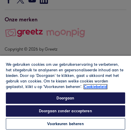
Onze merken
Copyright © 2026 by Greetz
We gebruiken cookies om uw gebruikerservaring te verbeteren,
het sitegebruik te analyseren en gepersonaliseerde inhoud aan te
bieden. Door op ‘Doorgaan’ te klikken, gaat u akkoord met het
gebruik van cookies. Om te kiezen welke cookies worden
geplaatst, klikt u op 'Voorkeuren beheren'.
Cookiebeleid
Alle prijzen zijn inclusief btw en andere heffingen. Lees de
algemene voorwaarden
.
Doorgaan
Doorgaan zonder accepteren
Personaliseren
Voorkeuren beheren