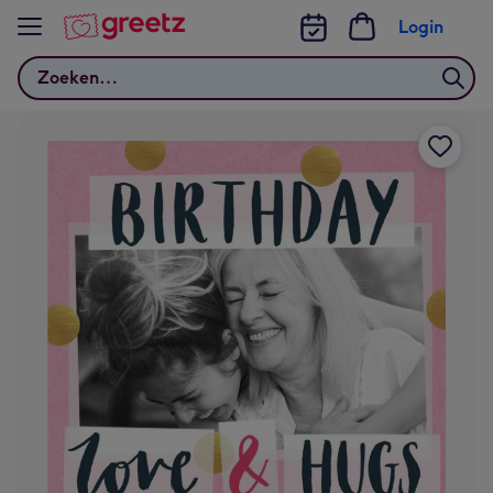
Bekijk meer
Login
Zoeken