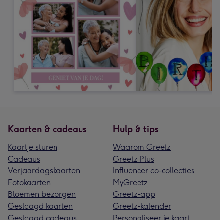
Kaarten & cadeaus
Hulp & tips
Kaartje sturen
Waarom Greetz
Cadeaus
Greetz Plus
Verjaardagskaarten
Influencer co-collecties
Fotokaarten
MyGreetz
Bloemen bezorgen
Greetz-app
Geslaagd kaarten
Greetz-kalender
Geslaagd cadeaus
Personaliseer je kaart