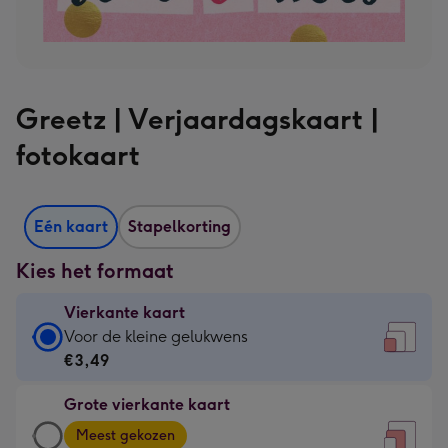
Greetz | Verjaardagskaart |
fotokaart
Eén kaart
Stapelkorting
Kies het formaat
Vierkante kaart
Vierkante
Voor de kleine gelukwens
kaart
€3,49
-
Grote vierkante kaart
€3,49
Grote
-
Meest gekozen