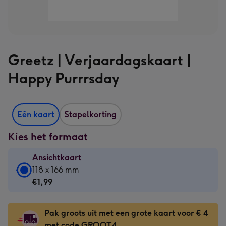
Greetz | Verjaardagskaart |
Happy Purrrsday
Eén kaart
Stapelkorting
Kies het formaat
Ansichtkaart
Ansichtkaart
118 x 166 mm
-
€1,99
€1,99
-
Pak groots uit met een grote kaart voor € 4
118
met code GROOT4