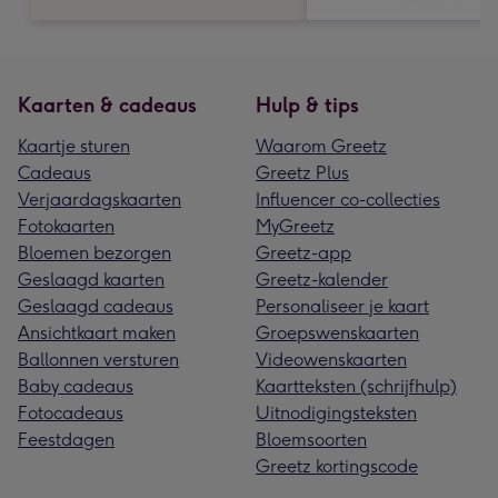
Kaarten & cadeaus
Hulp & tips
Kaartje sturen
Waarom Greetz
Cadeaus
Greetz Plus
Verjaardagskaarten
Influencer co-collecties
Fotokaarten
MyGreetz
Bloemen bezorgen
Greetz-app
Geslaagd kaarten
Greetz-kalender
Geslaagd cadeaus
Personaliseer je kaart
Ansichtkaart maken
Groepswenskaarten
Ballonnen versturen
Videowenskaarten
Baby cadeaus
Kaartteksten (schrijfhulp)
Fotocadeaus
Uitnodigingsteksten
Feestdagen
Bloemsoorten
Greetz kortingscode