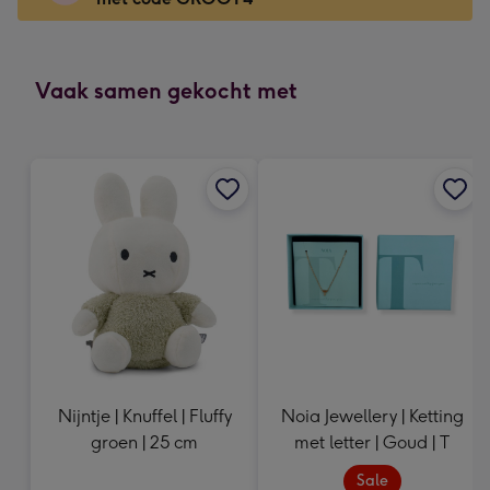
x
166
mm
-
Vaak samen gekocht met
Dimensions:
118
x
166
mm
Nijntje | Knuffel | Fluffy
Noia Jewellery | Ketting
groen | 25 cm
met letter | Goud | T
Sale