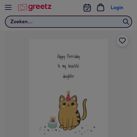
Bekijk meer
Login
Zoeken