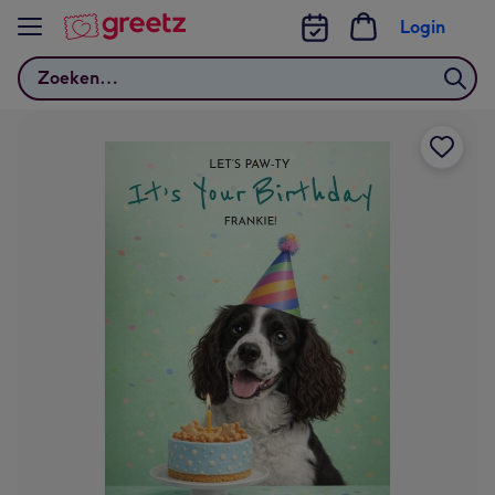
Bekijk meer
Login
Zoeken