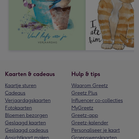
Kaarten & cadeaus
Hulp & tips
Kaartje sturen
Waarom Greetz
Cadeaus
Greetz Plus
Verjaardagskaarten
Influencer co-collecties
Fotokaarten
MyGreetz
Bloemen bezorgen
Greetz-app
Geslaagd kaarten
Greetz-kalender
Geslaagd cadeaus
Personaliseer je kaart
Ansichtkaart maken
Groepswenskaarten