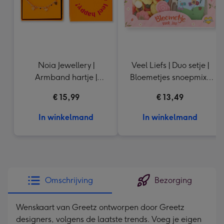
Noia Jewellery |
Veel Liefs | Duo setje |
Armband hartje |
Bloemetjes snoepmix |
Goudkleurig
150g
€ 15,99
€ 13,49
In winkelmand
In winkelmand
Omschrijving
Bezorging
Wenskaart van Greetz ontworpen door Greetz
designers, volgens de laatste trends. Voeg je eigen