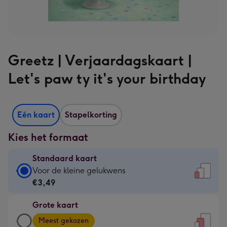
Greetz | Verjaardagskaart |
Let's paw ty it's your birthday
Eén kaart
Stapelkorting
Kies het formaat
Standaard kaart
Standaard
Voor de kleine gelukwens
kaart
€3,49
-
Grote kaart
€3,49
Grote
-
Meest gekozen