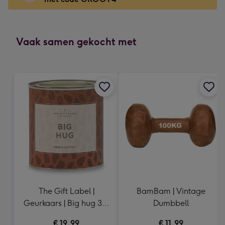
x
166
mm
-
Vaak samen gekocht met
Dimensions:
118
x
166
mm
The Gift Label |
BamBam | Vintage
Geurkaars | Big hug 310
Dumbbell
gram
€ 19,99
€ 11,99