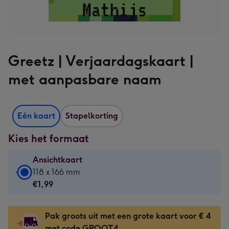
Greetz | Verjaardagskaart |
met aanpasbare naam
Eén kaart
Stapelkorting
Kies het formaat
Ansichtkaart
Ansichtkaart
118 x 166 mm
-
€1,99
€1,99
-
Pak groots uit met een grote kaart voor € 4
118
met code GROOT4