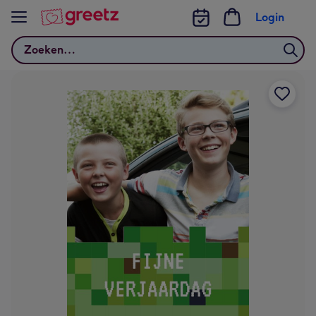
Bekijk meer
Login
Zoeken