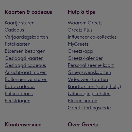
Kaarten & cadeaus
Hulp & tips
Kaartje sturen
Waarom Greetz
Cadeaus
Greetz Plus
Verjaardagskaarten
Influencer co-collecties
Fotokaarten
MyGreetz
Bloemen bezorgen
Greetz-app
Geslaagd kaarten
Greetz-kalender
Geslaagd cadeaus
Personaliseer je kaart
Ansichtkaart maken
Groepswenskaarten
Ballonnen versturen
Videowenskaarten
Baby cadeaus
Kaartteksten (schrijfhulp)
Fotocadeaus
Uitnodigingsteksten
Feestdagen
Bloemsoorten
Greetz kortingscode
Klantenservice
Over Greetz