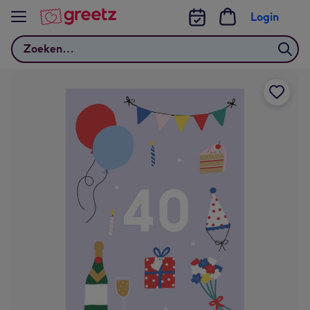
Bekijk meer
Login
Zoeken