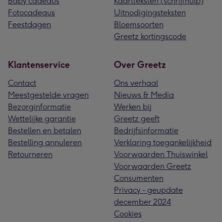
Baby cadeaus
Kaartteksten (schrijfhulp)
Fotocadeaus
Uitnodigingsteksten
Feestdagen
Bloemsoorten
Greetz kortingscode
Klantenservice
Over Greetz
Contact
Ons verhaal
Meestgestelde vragen
Nieuws & Media
Bezorginformatie
Werken bij
Wettelijke garantie
Greetz geeft
Bestellen en betalen
Bedrijfsinformatie
Bestelling annuleren
Verklaring toegankelijkheid
Retourneren
Voorwaarden Thuiswinkel
Voorwaarden Greetz
Consumenten
Privacy - geupdate
december 2024
Cookies