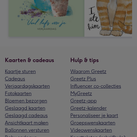
Kaarten & cadeaus
Hulp & tips
Kaartje sturen
Waarom Greetz
Cadeaus
Greetz Plus
Verjaardagskaarten
Influencer co-collecties
Fotokaarten
MyGreetz
Bloemen bezorgen
Greetz-app
Geslaagd kaarten
Greetz-kalender
Geslaagd cadeaus
Personaliseer je kaart
Ansichtkaart maken
Groepswenskaarten
Ballonnen versturen
Videowenskaarten