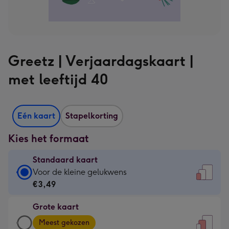
Greetz | Verjaardagskaart |
met leeftijd 40
Eén kaart
Stapelkorting
Kies het formaat
Standaard kaart
Standaard
Voor de kleine gelukwens
kaart
€3,49
-
Grote kaart
€3,49
Grote
-
Meest gekozen