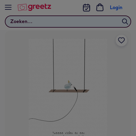
Bekijk meer
Login
Zoeken