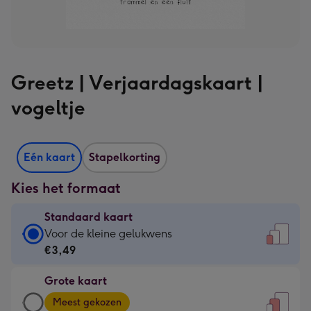
Greetz | Verjaardagskaart |
vogeltje
Eén kaart
Stapelkorting
Kies het formaat
Standaard kaart
Standaard
Voor de kleine gelukwens
kaart
€3,49
-
Grote kaart
€3,49
Grote
-
Meest gekozen