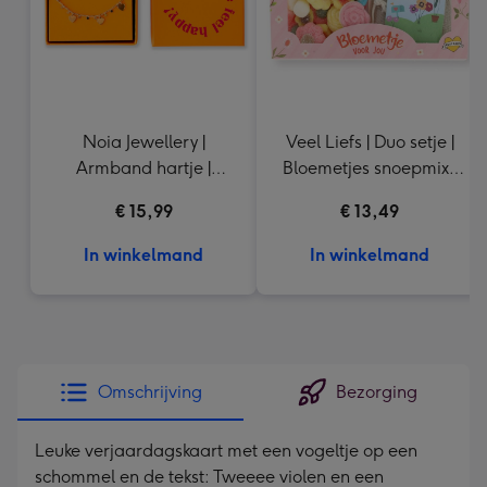
Noia Jewellery |
Veel Liefs | Duo setje |
Armband hartje |
Bloemetjes snoepmix |
Goudkleurig
150g
€ 15,99
€ 13,49
In winkelmand
In winkelmand
Omschrijving
Bezorging
Leuke verjaardagskaart met een vogeltje op een
schommel en de tekst: Tweeee violen en een