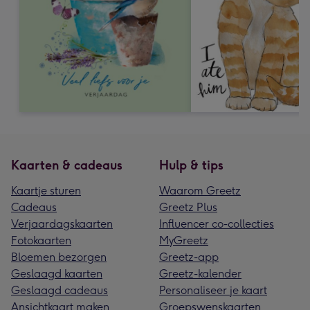
Kaarten & cadeaus
Hulp & tips
Kaartje sturen
Waarom Greetz
Cadeaus
Greetz Plus
Verjaardagskaarten
Influencer co-collecties
Fotokaarten
MyGreetz
Bloemen bezorgen
Greetz-app
Geslaagd kaarten
Greetz-kalender
Geslaagd cadeaus
Personaliseer je kaart
Ansichtkaart maken
Groepswenskaarten